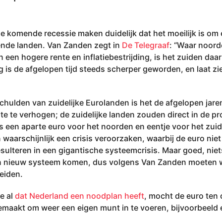
de komende recessie maken duidelijk dat het moeilijk is o
lende landen. Van Zanden zegt in
De Telegraaf
: “Waar noord
een hogere rente en inflatiebestrijding, is het zuiden daa
ng is de afgelopen tijd steeds scherper geworden, en laat z
chulden van zuidelijke Eurolanden is het de afgelopen jare
e te verhogen; de zuidelijke landen zouden direct in de 
 is een aparte euro voor het noorden en eentje voor het zuide
n waarschijnlijk een crisis veroorzaken, waarbij de euro nie
esulteren in een gigantische systeemcrisis. Maar goed, nie
 een nieuw systeem komen, dus volgens Van Zanden moeten
eiden.
e al
dat Nederland een noodplan heeft
, mocht de euro ten 
gemaakt om weer een eigen munt in te voeren, bijvoorbeeld 