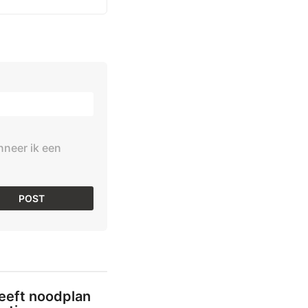
nneer ik een
heeft noodplan