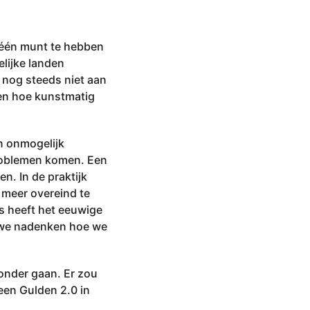
m één munt te hebben
elijke landen
r nog steeds niet aan
ien hoe kunstmatig
n onmogelijk
problemen komen. Een
n. In de praktijk
t meer overeind te
ts heeft het eeuwige
 we nadenken hoe we
onder gaan. Er zou
een Gulden 2.0 in