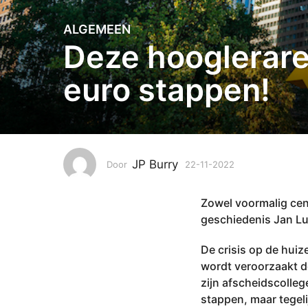
ALGEMEEN
2
Deze hooglerare
2
-
euro stappen!
1
1
-
2
0
2
JP Burry
Door
22-11-2022
2
2
2
-
2
Zowel voormalig cen
1
2
1
geschiedenis Jan Lu
-
-
2
1
De crisis op de huiz
0
1
wordt veroorzaakt do
2
-
zijn afscheidscolle
2
2
stappen, maar tegelij