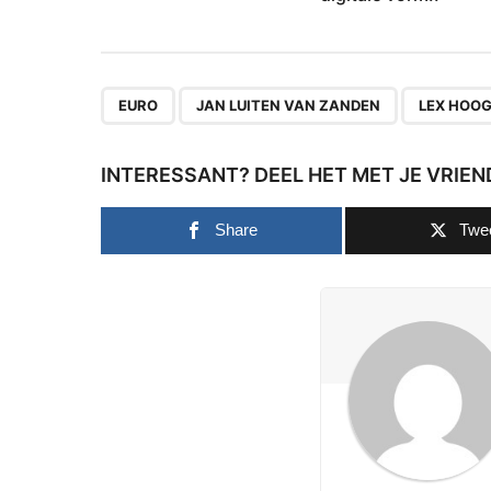
,
,
EURO
JAN LUITEN VAN ZANDEN
LEX HOOG
INTERESSANT? DEEL HET MET JE VRIEN
Share
Twe