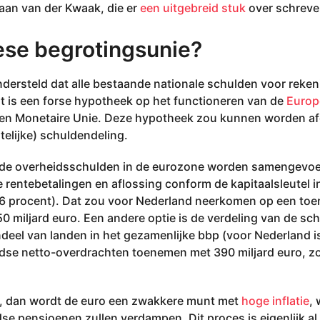
aan van der Kwaak, die er
een uitgebreid stuk
over schreve
ese begrotingsunie?
ondersteld dat alle bestaande nationale schulden voor reken
at is een forse hypotheek op het functioneren van de
Europ
en Monetaire Unie. Deze hypotheek zou kunnen worden afg
telijke) schuldendeling.
 de overheidsschulden in de eurozone worden samengevoeg
e rentebetalingen en aflossing conform de kapitaalsleutel 
86 procent). Dat zou voor Nederland neerkomen op een to
 miljard euro. Een andere optie is de verdeling van de sch
deel van landen in het gezamenlijke bbp (voor Nederland i
se netto-overdrachten toenemen met 390 miljard euro, zo
, dan wordt de euro een zwakkere munt met
hoge inflatie
,
e pensioenen zullen verdampen. Dit proces is eigenlijk al