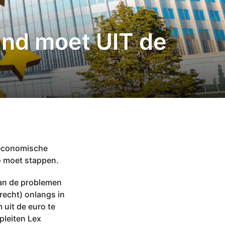
and moet UIT de
 economische
o moet stappen.
 van de problemen
recht) onlangs in
uit de euro te
 pleiten Lex