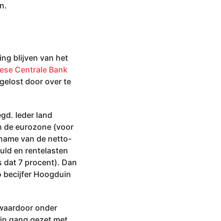
n.
ing blijven van het
ese Centrale Bank
elost door over te
d. Ieder land
in de eurozone (voor
ename van de netto-
uld en rentelasten
s dat 7 procent). Dan
 becijfer Hoogduin
 waardoor onder
 in gang gezet met