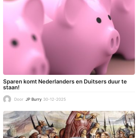
0
2
6
Sparen komt Nederlanders en Duitsers duur te
staan!
Door
JP Burry
30-12-2025
3
0
-
1
2
-
2