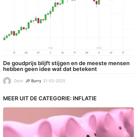
De goudprijs blijft stijgen en de meeste mensen
hebben geen idee wat dat betekent
Door
JP Burry
31-03-2025
3
1
-
MEER UIT DE CATEGORIE:
INFLATIE
0
3
-
2
0
2
5