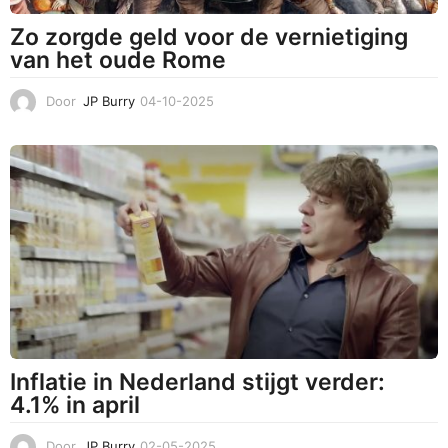
Zo zorgde geld voor de vernietiging
van het oude Rome
Door
JP Burry
04-10-2025
3
1
-
1
0
-
2
0
2
5
Inflatie in Nederland stijgt verder:
4.1% in april
Door
JP Burry
02-05-2025
0