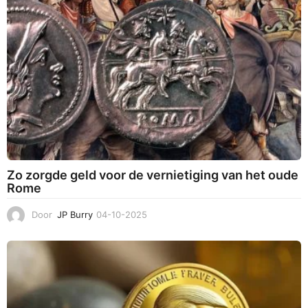
0
2
5
Zo zorgde geld voor de vernietiging van het oude
Rome
Door
JP Burry
04-10-2025
3
1
-
1
0
-
2
0