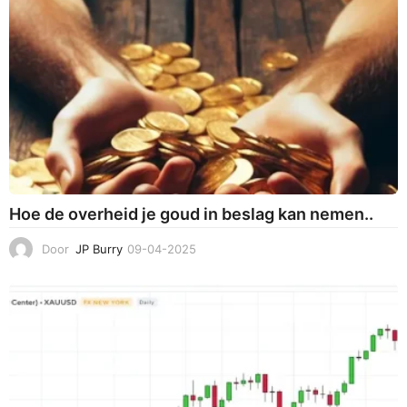
2
5
Hoe de overheid je goud in beslag kan nemen..
Door
JP Burry
09-04-2025
0
9
-
0
4
-
2
0
2
5