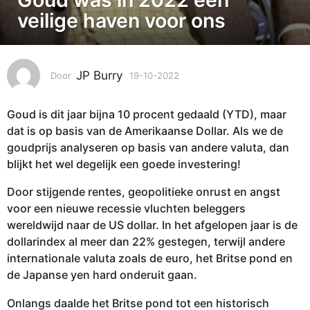
-
veilige haven voor ons
1
0
-
JP Burry
Door
19-10-2022
2
2
6
0
-
2
Goud is dit jaar bijna 10 procent gedaald (YTD), maar
1
2
0
dat is op basis van de Amerikaanse Dollar. Als we de
-
2
goudprijs analyseren op basis van andere valuta, dan
2
6
blijkt het wel degelijk een goede investering!
0
-
2
Door stijgende rentes, geopolitieke onrust en angst
1
2
voor een nieuwe recessie vluchten beleggers
0
wereldwijd naar de US dollar. In het afgelopen jaar is de
-
dollarindex al meer dan 22% gestegen, terwijl andere
2
internationale valuta zoals de euro, het Britse pond en
0
de Japanse yen hard onderuit gaan.
2
2
Onlangs daalde het Britse pond tot een historisch