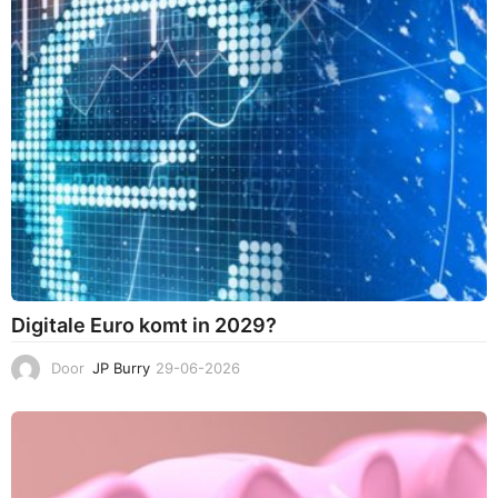
Digitale Euro komt in 2029?
Door
JP Burry
29-06-2026
3
0
-
0
6
-
2