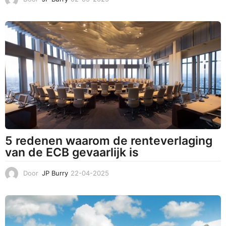
6
-
0
5
-
2
0
2
5
5 redenen waarom de renteverlaging
van de ECB gevaarlijk is
Door
JP Burry
22-04-2025
2
4
-
0
4
-