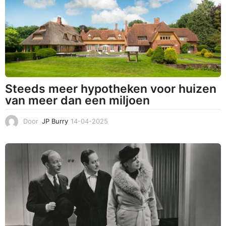
2
0
2
5
Steeds meer hypotheken voor huizen
van meer dan een miljoen
Door
JP Burry
14-04-2025
1
4
-
0
4
-
2
0
2
5