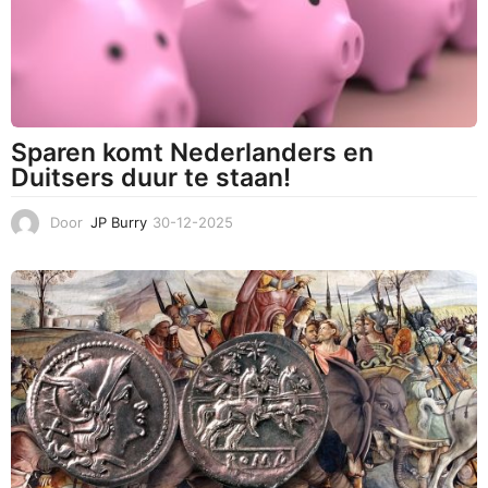
Sparen komt Nederlanders en
Duitsers duur te staan!
Door
JP Burry
30-12-2025
3
0
-
1
2
-
2
0
2
5