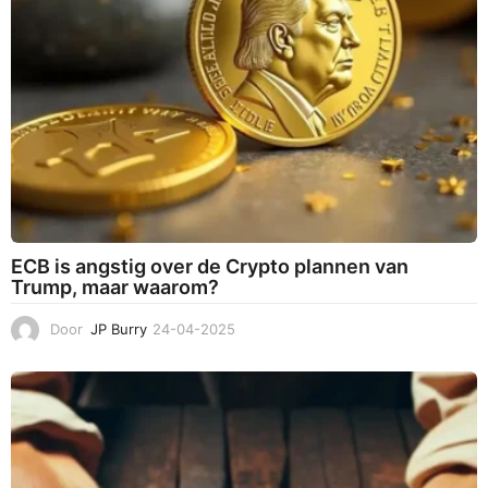
2
5
ECB is angstig over de Crypto plannen van
Trump, maar waarom?
Door
JP Burry
24-04-2025
2
4
-
0
4
-
2
0