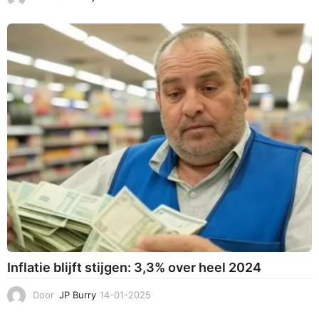
4
-
0
3
-
2
0
2
5
Inflatie blijft stijgen: 3,3% over heel 2024
Door
JP Burry
14-01-2025
1
4