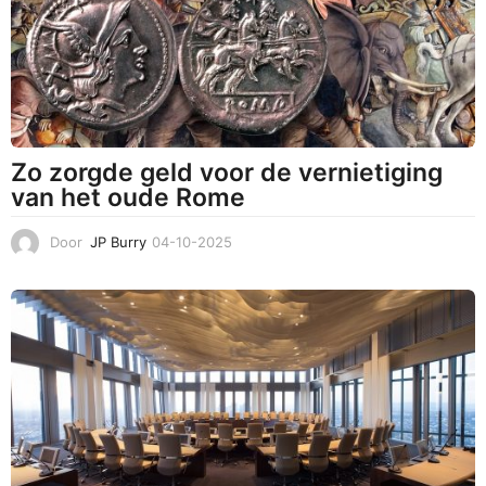
0
2
5
Zo zorgde geld voor de vernietiging
van het oude Rome
Door
JP Burry
04-10-2025
3
1
-
1
0
-
2
0
2
5