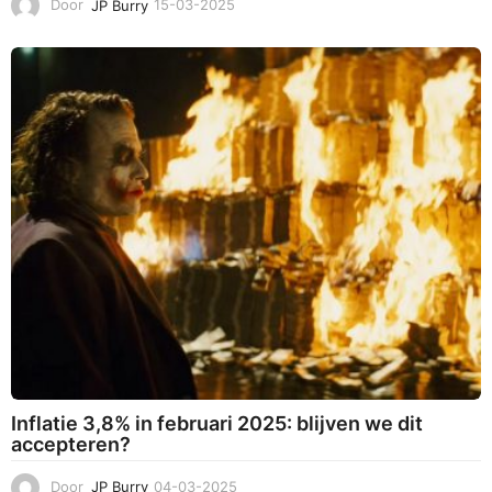
Door
JP Burry
15-03-2025
1
5
-
0
3
-
2
0
2
5
Inflatie 3,8% in februari 2025: blijven we dit
accepteren?
Door
JP Burry
04-03-2025
0