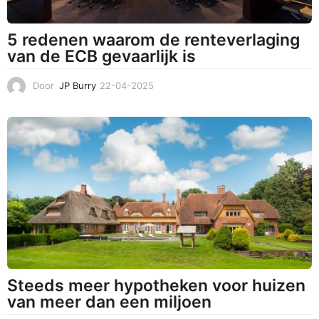
5 redenen waarom de renteverlaging
van de ECB gevaarlijk is
Door
JP Burry
22-04-2025
2
4
-
0
4
-
2
0
2
5
Steeds meer hypotheken voor huizen
van meer dan een miljoen