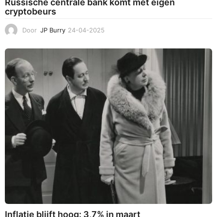
Russische centrale bank komt met eigen
cryptobeurs
Door
JP Burry
24-04-2025
2
4
-
0
4
-
2
0
2
5
Inflatie blijft hoog: 3,7% in maart