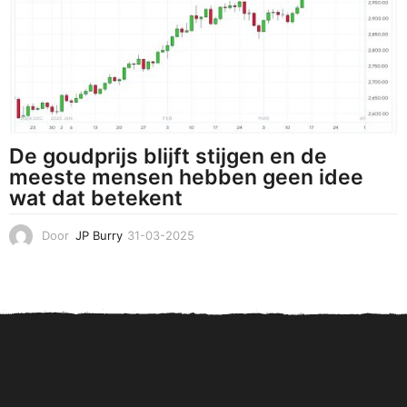
2
0
2
5
De goudprijs blijft stijgen en de
meeste mensen hebben geen idee
wat dat betekent
Door
JP Burry
31-03-2025
3
1
-
0
3
-
2
0
2
5