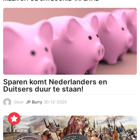
2
-
2
0
2
4
Sparen komt Nederlanders en
Duitsers duur te staan!
Door
JP Burry
30-12-2025
3
0
-
1
2
-
2