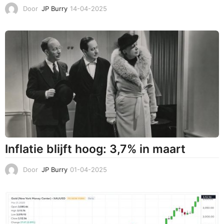
Door
JP Burry
14-04-2025
1
4
-
0
4
-
2
0
2
5
Inflatie blijft hoog: 3,7% in maart
Door
JP Burry
01-04-2025
0
1
-
0
4
-