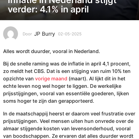
-
verder: 4.1% in april
0
5
-
JP Burry
Door
02-05-2025
0
2
6
0
-
2
Alles wordt duurder, vooral in Nederland.
0
5
5
Bij de snelle raming was de inflatie in april 4,1 procent,
-
0
2
zo meldt het CBS. Dat is een stijging van ruim 10% ten
6
0
opzichte van
vorige maand
(maart). Al lijkt dit in het
-
2
echte leven nog wel hoger te liggen. De werkelijke
0
5
prijsstijgingen, vooral van essentiële goederen, lijken
5
soms hoger te zijn dan gerapporteerd.
-
2
In de maatschappij heerst er daarom veel frustratie over
0
prijsstijgingen. Veel mensen uiten hun onvrede over de
2
almaar stijgende kosten van levensonderhoud, vooral
5
van boodschappen. Ze ervaren dat alles duurder wordt