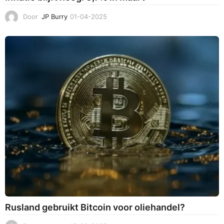
Door
JP Burry
01-04-2025
0
1
-
0
4
-
2
0
2
5
Rusland gebruikt Bitcoin voor oliehandel?