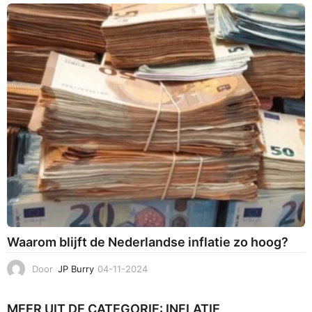
-
0
1
-
2
0
2
5
Waarom blijft de Nederlandse inflatie zo hoog?
Door
JP Burry
04-11-2024
0
2
-
MEER UIT DE CATEGORIE:
INFLATIE
1