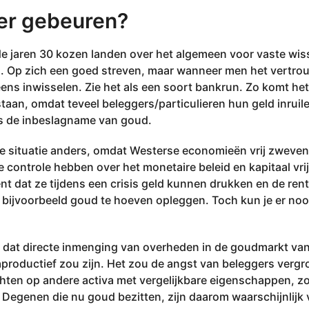
er gebeuren?
de jaren 30 kozen landen over het algemeen voor vaste wi
 Op zich een goed streven, maar wanneer men het vertrouw
eens inwisselen. Zie het als een soort bankrun. Zo komt he
taan, ​​omdat teveel beleggers/particulieren hun geld inrui
is de inbeslagname van goud.
de situatie anders, omdat Westerse economieën vrij zweve
controle hebben over het monetaire beleid en kapitaal vri
nt dat ze tijdens een crisis geld kunnen drukken en de ren
 bijvoorbeeld goud te hoeven opleggen. Toch kun je er noo
 dat directe inmenging van overheden in de goudmarkt va
aproductief zou zijn. Het zou de angst van beleggers vergr
ichten op andere activa met vergelijkbare eigenschappen, z
Degenen die nu goud bezitten, zijn daarom waarschijnlijk v