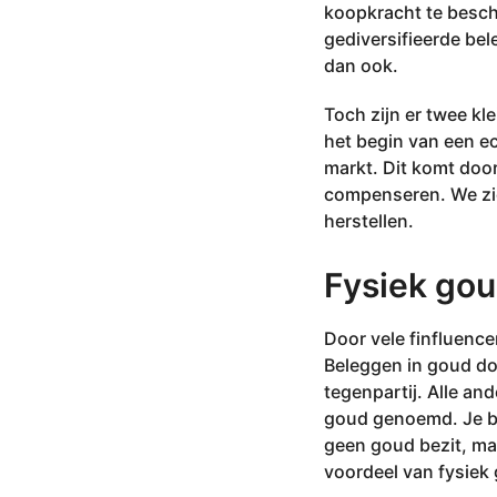
-
koopkracht te besch
2
gediversifieerde be
0
dan ook.
2
5
Toch zijn er twee k
het begin van een e
markt. Dit komt doo
compenseren. We zien
herstellen.
Fysiek gou
Door vele finfluenc
Beleggen in goud doo
tegenpartij. Alle a
goud genoemd. Je bez
geen goud bezit, ma
voordeel van fysiek 