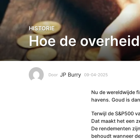
HISTORIE
0
Hoe de overheid
9
-
0
4
-
2
JP Burry
Door
09-04-2025
0
0
9
-
2
Nu de wereldwijde fin
0
5
4
havens. Goud is dan
0
-
2
9
Terwijl de S&P500 va
0
-
Dat maakt het een ze
2
0
De rendementen zijn
5
4
behoudt wanneer dez