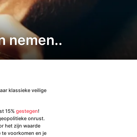
an nemen..
aar klassieke veilige
ist 15%
gestegen
!
eopolitieke onrust.
r het zijn waarde
 te voorkomen en je