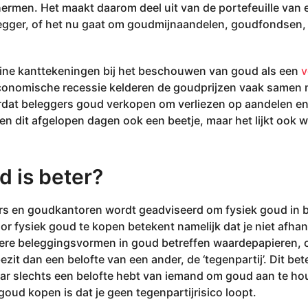
ermen. Het maakt daarom deel uit van de portefeuille van 
legger, of het nu gaat om goudmijnaandelen, goudfondsen,
leine kanttekeningen bij het beschouwen van goud als een
v
conomische recessie kelderen de goudprijzen vaak samen m
rdat beleggers goud verkopen om verliezen op aandelen en 
 dit afgelopen dagen ook een beetje, maar het lijkt ook w
d is beter?
ers en goudkantoren wordt geadviseerd om fysiek goud in b
r fysiek goud te kopen betekent namelijk dat je niet afhan
ndere beleggingsvormen in goud betreffen waardepapieren, o
it dan een belofte van een ander, de ‘tegenpartij’. Dit bet
ar slechts een belofte hebt van iemand om goud aan te ho
goud kopen is dat je geen tegenpartijrisico loopt.