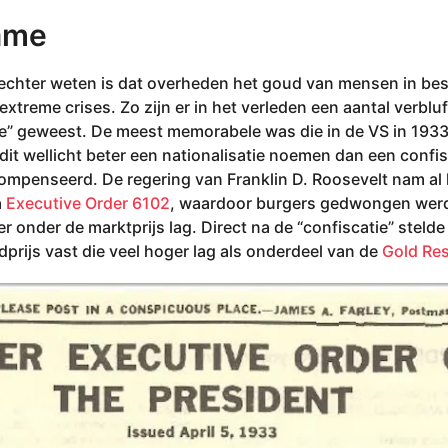
ame
echter weten is dat overheden het goud van mensen in be
 extreme crises. Zo zijn er in het verleden een aantal verb
e” geweest. De meest memorabele was die in de VS in 1933 
 dit wellicht beter een nationalisatie noemen dan een confi
mpenseerd. De regering van Franklin D. Roosevelt nam al 
a
Executive Order 6102
, waardoor burgers gedwongen wer
er onder de marktprijs lag. Direct na de “confiscatie” steld
dprijs vast die veel hoger lag als onderdeel van de
Gold Res