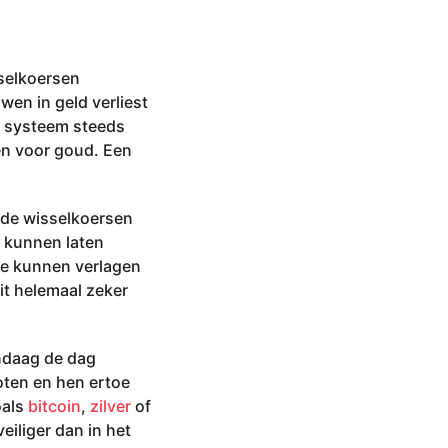
sselkoersen
en in geld verliest
t systeem steeds
len voor goud. Een
nde wisselkoersen
j kunnen laten
te kunnen verlagen
it helemaal zeker
ndaag de dag
oten en hen ertoe
oals
bitcoin
,
zilver
of
eiliger dan in het