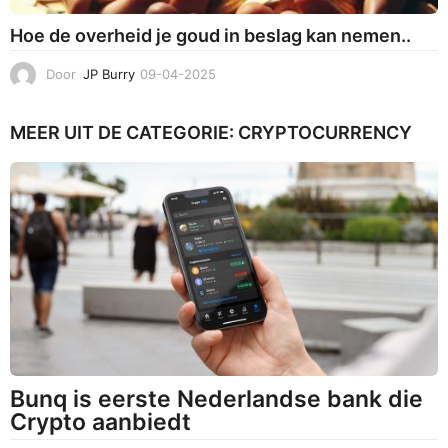
Hoe de overheid je goud in beslag kan nemen..
Door
JP Burry
09-04-2025
0
9
-
MEER UIT DE CATEGORIE:
CRYPTOCURRENCY
0
4
-
2
0
2
5
Bunq is eerste Nederlandse bank die
Crypto aanbiedt