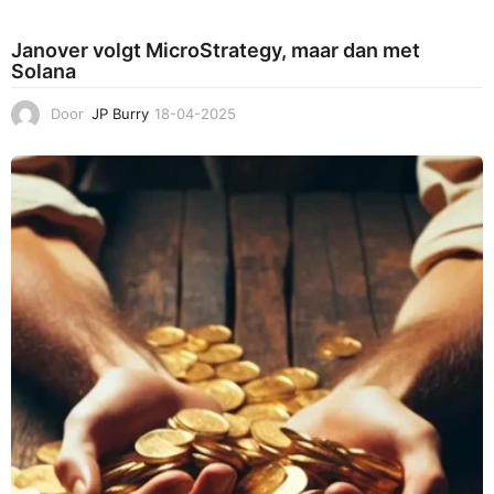
Janover volgt MicroStrategy, maar dan met
Solana
Door
JP Burry
18-04-2025
1
8
-
0
4
-
2
0
2
5