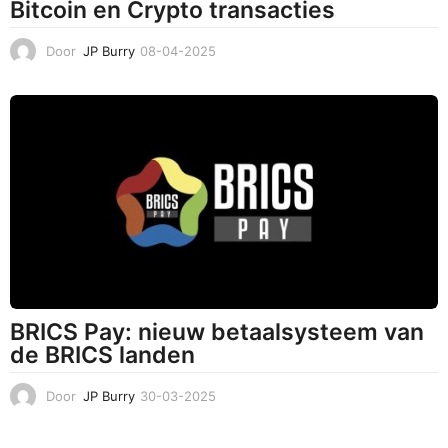
Bitcoin en Crypto transacties
Door
JP Burry
08-04-2025
0
8
-
0
4
-
2
0
2
5
BRICS Pay: nieuw betaalsysteem van
de BRICS landen
Door
JP Burry
30-03-2025
3
1
-