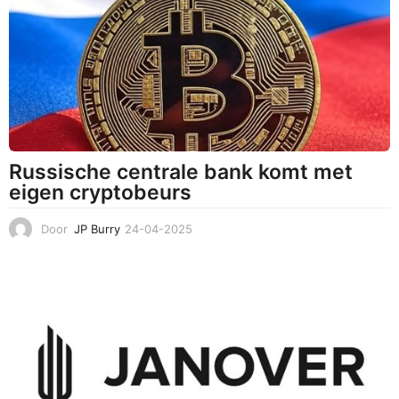
-
2
0
2
5
Russische centrale bank komt met
eigen cryptobeurs
Door
JP Burry
24-04-2025
2
4
-
0
4
-
2
0
2
5