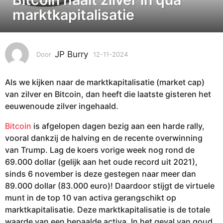
-
marktkapitalisatie
1
1
-
JP Burry
Door
12-11-2024
1
2
4
0
-
2
Als we kijken naar de marktkapitalisatie (market cap)
1
4
1
van zilver en Bitcoin, dan heeft die laatste gisteren het
-
1
eeuwenoude zilver ingehaald.
2
4
0
Bitcoin
is afgelopen dagen bezig aan een harde rally,
-
2
vooral dankzij de halving en de recente overwinning
1
4
van Trump. Lag de koers vorige week nog rond de
1
69.000 dollar (gelijk aan het oude record uit 2021),
-
sinds 6 november is deze gestegen naar meer dan
2
89.000 dollar (83.000 euro)! Daardoor stijgt de virtuele
0
munt in de top 10 van activa gerangschikt op
2
marktkapitalisatie. Deze marktkapitalisatie is de totale
4
waarde van een bepaalde activa. In het geval van goud