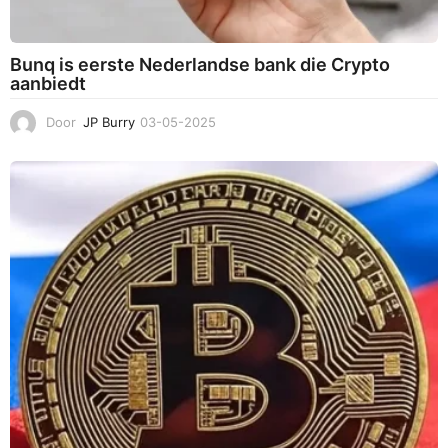
Bunq is eerste Nederlandse bank die Crypto
aanbiedt
Door
JP Burry
03-05-2025
0
3
-
0
5
-
2
0
2
5