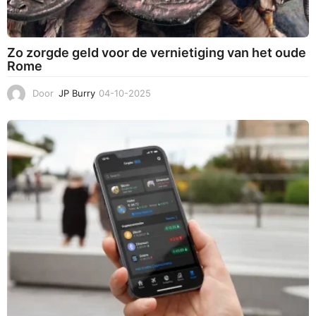
Zo zorgde geld voor de vernietiging van het oude
Rome
Door
JP Burry
04-10-2025
3
1
-
1
0
-
2
0
2
5