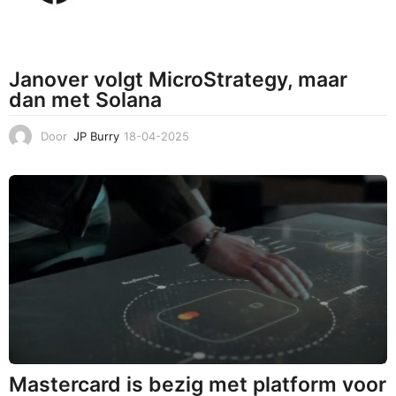
Janover volgt MicroStrategy, maar
dan met Solana
Door
JP Burry
18-04-2025
1
8
-
0
4
-
2
0
2
5
Mastercard is bezig met platform voor