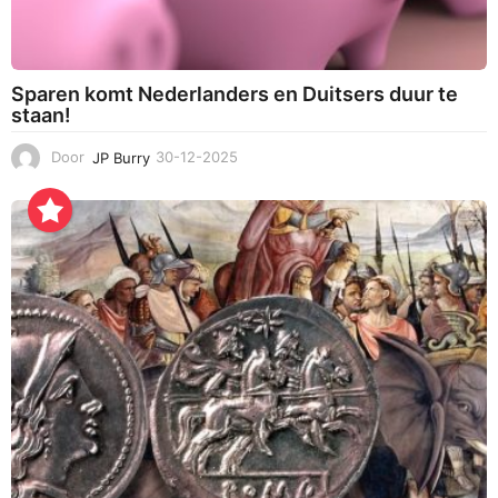
Sparen komt Nederlanders en Duitsers duur te
staan!
Door
JP Burry
30-12-2025
3
0
-
1
2
-
2
0
2
5