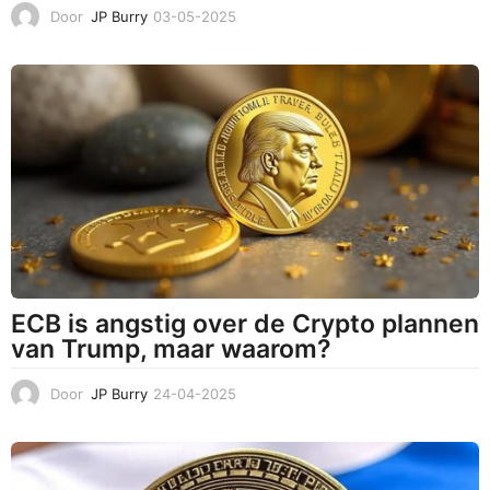
Door
JP Burry
03-05-2025
0
3
-
0
5
-
2
0
2
5
ECB is angstig over de Crypto plannen
van Trump, maar waarom?
Door
JP Burry
24-04-2025
2
4
-
0
4