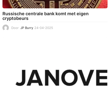
Russische centrale bank komt met eigen
cryptobeurs
Door
JP Burry
24-04-2025
2
4
-
0
4
-
2
0
2
5