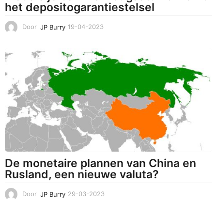
het depositogarantiestelsel
Door
JP Burry
19-04-2023
1
9
-
0
4
-
2
0
2
3
De monetaire plannen van China en
Rusland, een nieuwe valuta?
Door
JP Burry
29-03-2023
2
3
-