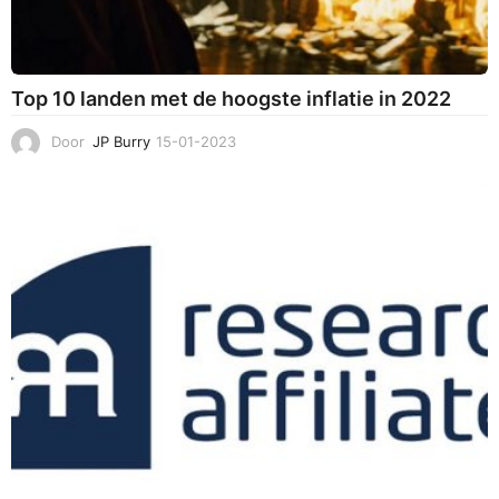
Top 10 landen met de hoogste inflatie in 2022
Door
JP Burry
15-01-2023
1
4
-
0
1
-
2
0
2
3