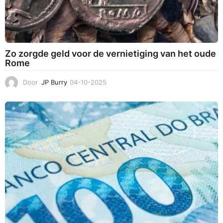
Zo zorgde geld voor de vernietiging van het oude
Rome
Door
JP Burry
04-10-2025
3
1
-
1
0
-
2
0
2
5