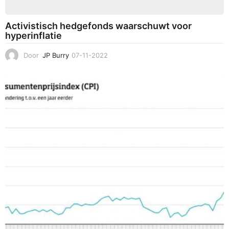
Activistisch hedgefonds waarschuwt voor
hyperinflatie
Door
JP Burry
07-11-2022
0
8
-
1
1
-
2
0
2
2