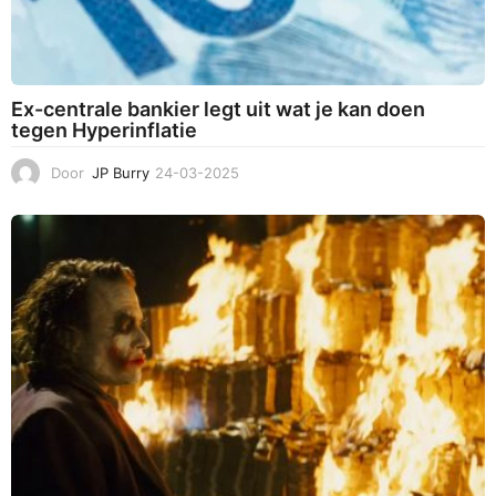
Ex-centrale bankier legt uit wat je kan doen
tegen Hyperinflatie
Door
JP Burry
24-03-2025
2
4
-
0
3
-
2
0
2
5