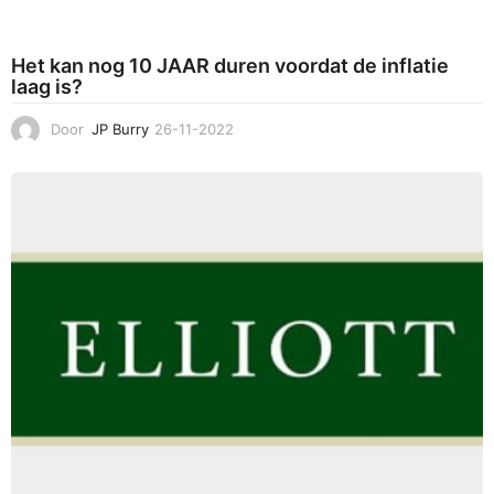
Het kan nog 10 JAAR duren voordat de inflatie
laag is?
Door
JP Burry
26-11-2022
0
4
-
1
1
-
2
0
2
4