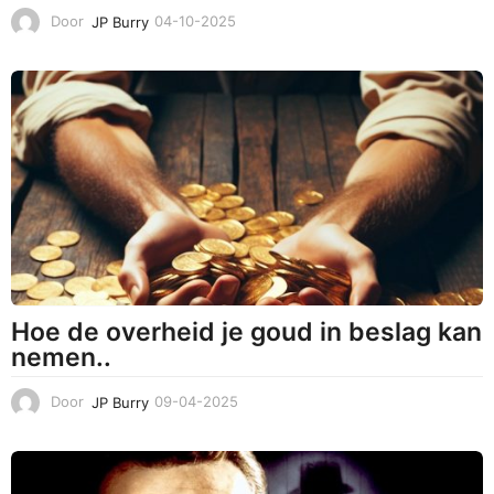
Door
JP Burry
04-10-2025
3
1
-
1
0
-
2
0
2
5
Hoe de overheid je goud in beslag kan
nemen..
Door
JP Burry
09-04-2025
0
9
-
0
4