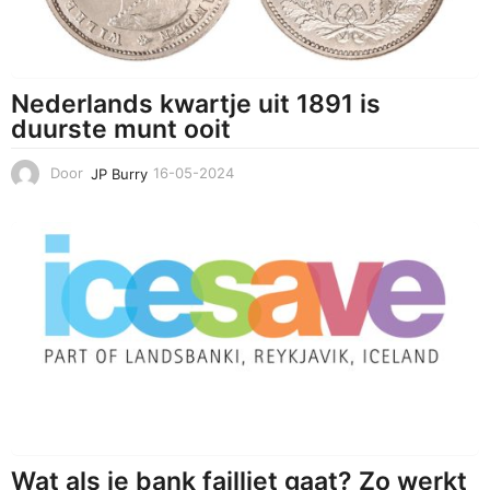
Nederlands kwartje uit 1891 is
duurste munt ooit
Door
JP Burry
16-05-2024
1
6
-
0
5
-
2
0
2
4
Wat als je bank failliet gaat? Zo werkt