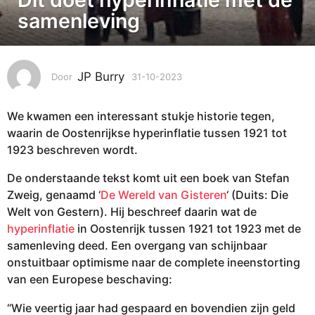
-
samenleving
1
0
-
JP Burry
Door
31-10-2023
3
2
1
0
-
2
We kwamen een interessant stukje historie tegen,
1
3
0
waarin de Oostenrijkse hyperinflatie tussen 1921 tot
-
3
1923 beschreven wordt.
2
1
0
De onderstaande tekst komt uit een boek van Stefan
-
2
Zweig, genaamd ‘
De Wereld van Gisteren
‘ (Duits: Die
1
3
Welt von Gestern). Hij beschreef daarin wat de
0
hyperinflatie
in Oostenrijk tussen 1921 tot 1923 met de
-
samenleving deed. Een overgang van schijnbaar
2
onstuitbaar optimisme naar de complete ineenstorting
0
van een Europese beschaving:
2
3
“Wie veertig jaar had gespaard en bovendien zijn geld