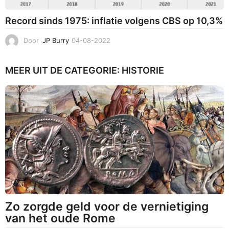
Record sinds 1975: inflatie volgens CBS op 10,3%
Door
JP Burry
04-08-2022
0
6
-
MEER UIT DE CATEGORIE:
HISTORIE
0
8
-
2
0
2
2
Zo zorgde geld voor de vernietiging
van het oude Rome