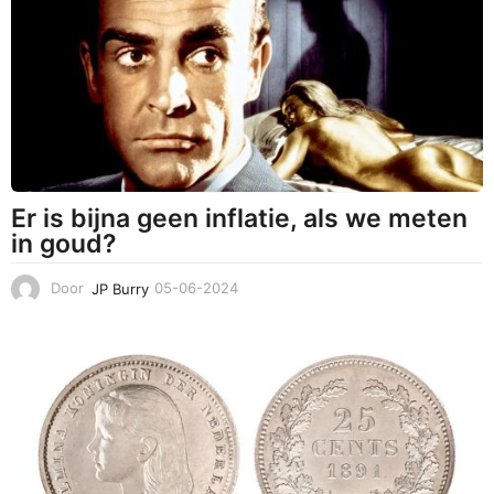
-
2
0
2
5
Er is bijna geen inflatie, als we meten
in goud?
Door
JP Burry
05-06-2024
0
6
-
0
6
-
2
0
2
4