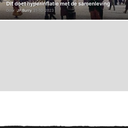
Dit doet hyperinflatie met de samenleving
Door
JP Burry
31-10-2023
3
1
-
1
0
-
2
0
2
3