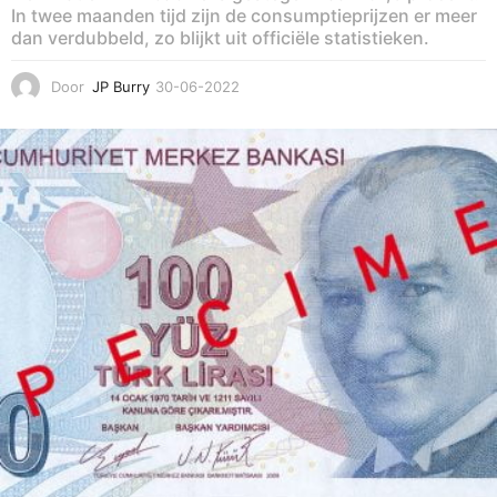
In twee maanden tijd zijn de consumptieprijzen er meer
dan verdubbeld, zo blijkt uit officiële statistieken.
Door
JP Burry
30-06-2022
1
5
-
0
5
-
2
0
2
3