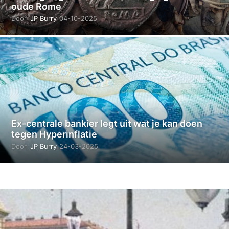
oude Rome
Door
JP Burry
04-10-2025
3
1
-
1
0
-
2
0
2
5
Ex-centrale bankier legt uit wat je kan doen
tegen Hyperinflatie
Door
JP Burry
24-03-2025
2
4
-
0
3
-
2
0
2