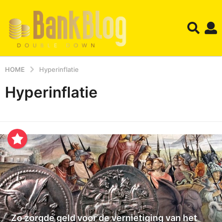
HOME
Hyperinflatie
Hyperinflatie
Zo zorgde geld voor de vernietiging van het