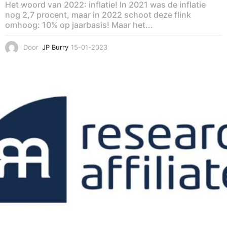
Het woord van 2022: inflatie! In 2021 was de inflatie
nog 2,7 procent, maar in 2022 schoot deze flink
omhoog: 10% op jaarbasis! Maar het...
Door
JP Burry
15-01-2023
1
4
-
0
1
-
2
0
2
3