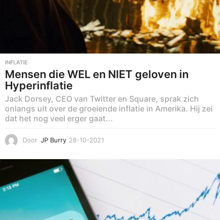
INFLATIE
Mensen die WEL en NIET geloven in
Hyperinflatie
Jack Dorsey, CEO van Twitter en Square, sprak zich
onlangs uit over de groeiende inflatie in Amerika. Hij zei
dat het nog veel erger gaat...
Door
JP Burry
28-10-2021
1
0
-
1
1
-
2
0
2