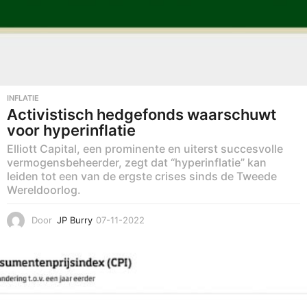
INFLATIE
Activistisch hedgefonds waarschuwt
voor hyperinflatie
Elliott Capital, een prominente en uiterst succesvolle
vermogensbeheerder, zegt dat “hyperinflatie” kan
leiden tot een van de ergste crises sinds de Tweede
Wereldoorlog.
Door
JP Burry
07-11-2022
0
8
-
1
1
-
2