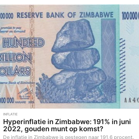
-
0
8
-
2
0
2
2
INFLATIE
Hyperinflatie in Zimbabwe: 191% in juni
2022, gouden munt op komst?
De inflatie in Zimbabwe is gestegen naar 191,6 procent.