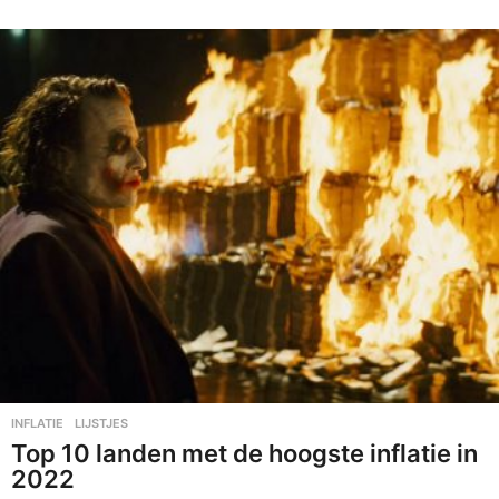
1
-
1
0
-
2
0
2
3
INFLATIE
,
LIJSTJES
Top 10 landen met de hoogste inflatie in
2022