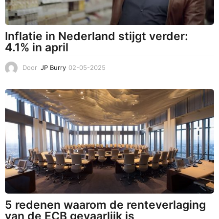
Inflatie in Nederland stijgt verder:
4.1% in april
Door
JP Burry
02-05-2025
0
6
-
0
5
-
2
0
2
5
5 redenen waarom de renteverlaging
van de ECB gevaarlijk is