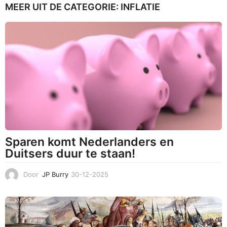
MEER UIT DE CATEGORIE:
INFLATIE
1
0
-
2
0
2
4
Sparen komt Nederlanders en
Duitsers duur te staan!
Door
JP Burry
30-12-2025
3
0
-
1
2
-