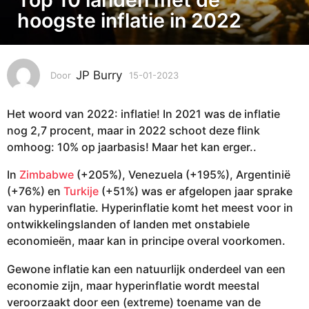
-
hoogste inflatie in 2022
0
1
-
JP Burry
Door
15-01-2023
1
2
4
0
-
2
Het woord van 2022: inflatie! In 2021 was de inflatie
0
3
1
nog 2,7 procent, maar in 2022 schoot deze flink
-
1
omhoog: 10% op jaarbasis! Maar het kan erger..
2
4
0
In
Zimbabwe
(+205%), Venezuela (+195%), Argentinië
-
2
(+76%) en
Turkije
(+51%) was er afgelopen jaar sprake
0
3
van hyperinflatie. Hyperinflatie komt het meest voor in
1
ontwikkelingslanden of landen met onstabiele
-
economieën, maar kan in principe overal voorkomen.
2
0
Gewone inflatie kan een natuurlijk onderdeel van een
2
economie zijn, maar hyperinflatie wordt meestal
3
veroorzaakt door een (extreme) toename van de