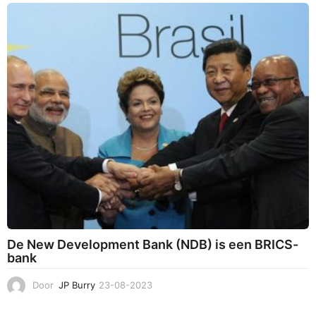
-
1
0
-
2
0
2
3
De New Development Bank (NDB) is een BRICS-
bank
Door
JP Burry
23-08-2023
0
3
-