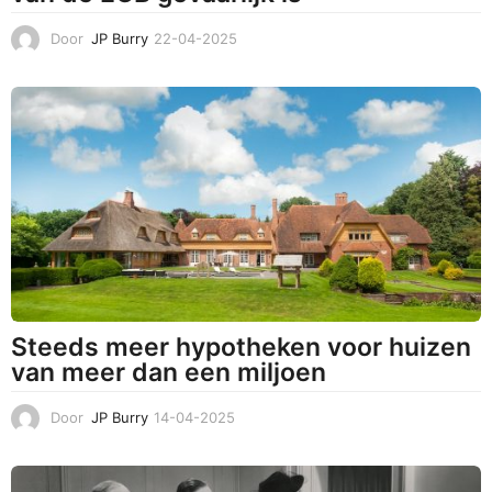
Door
JP Burry
22-04-2025
2
4
-
0
4
-
2
0
2
5
Steeds meer hypotheken voor huizen
van meer dan een miljoen
Door
JP Burry
14-04-2025
1
4
-
0