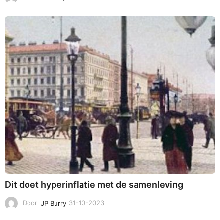
4
-
1
1
-
2
0
2
3
Dit doet hyperinflatie met de samenleving
Door
JP Burry
31-10-2023
3
1