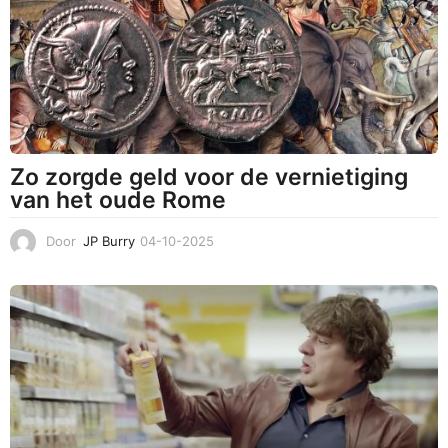
2
0
2
5
Zo zorgde geld voor de vernietiging
van het oude Rome
Door
JP Burry
04-10-2025
3
1
-
1
0
-
2
0
2
5