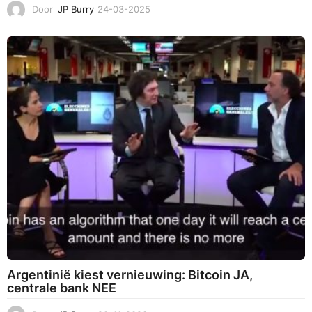
Door
JP Burry
24-03-2025
2
4
-
0
3
-
2
0
2
5
Argentinië kiest vernieuwing: Bitcoin JA,
centrale bank NEE