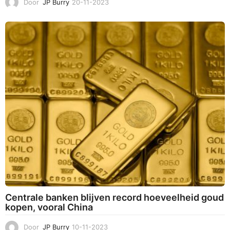
Door
JP Burry
20-11-2023
2
0
-
1
1
-
2
0
2
3
Centrale banken blijven record hoeveelheid goud
kopen, vooral China
Door
JP Burry
10-11-2023
1