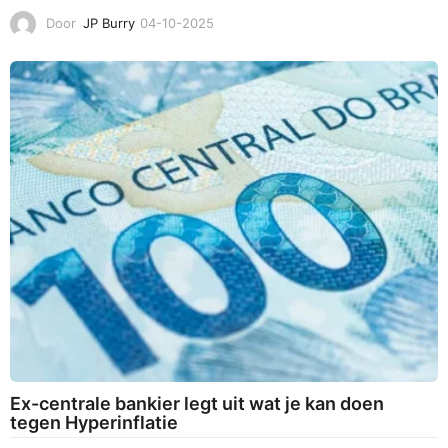
Door
JP Burry
04-10-2025
3
1
-
1
0
-
2
0
2
5
Ex-centrale bankier legt uit wat je kan doen
tegen Hyperinflatie