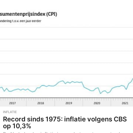
3
-
0
2
-
2
0
2
3
INFLATIE
Record sinds 1975: inflatie volgens CBS
op 10,3%