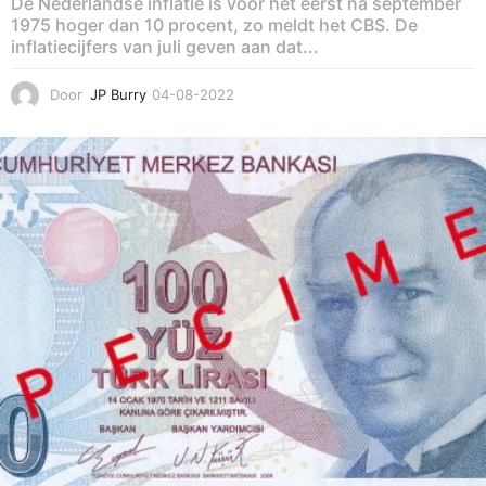
De Nederlandse inflatie is voor het eerst na september
1975 hoger dan 10 procent, zo meldt het CBS. De
inflatiecijfers van juli geven aan dat...
Door
JP Burry
04-08-2022
0
6
-
0
8
-
2
0
2
2