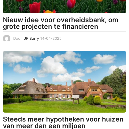
Nieuw idee voor overheidsbank, om
grote projecten te financieren
Door
JP Burry
14-04-2025
1
4
-
0
4
-
2
0
2
5
Steeds meer hypotheken voor huizen
van meer dan een miljoen