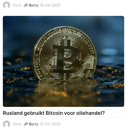
Door
JP Burry
18-04-2025
1
8
-
0
4
-
2
0
2
5
Rusland gebruikt Bitcoin voor oliehandel?
Door
JP Burry
15-03-2025
1