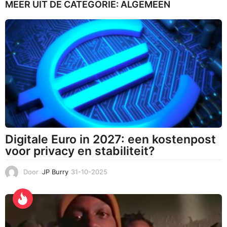
MEER UIT DE CATEGORIE:
ALGEMEEN
1
1
-
2
0
2
4
Digitale Euro in 2027: een kostenpost
voor privacy en stabiliteit?
Door
JP Burry
31-10-2025
3
1
-
1
0
-