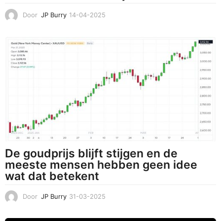
Door
JP Burry
14-04-2025
1
4
-
0
4
-
2
0
2
5
De goudprijs blijft stijgen en de
meeste mensen hebben geen idee
wat dat betekent
Door
JP Burry
31-03-2025
3
1
-