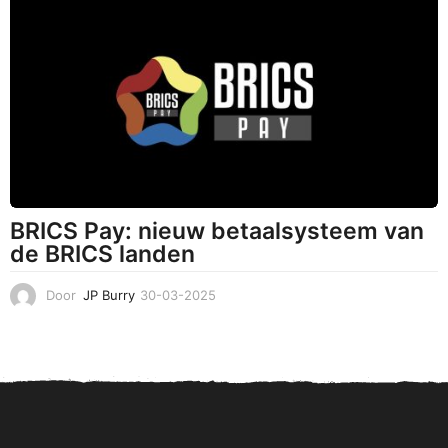
0
3
-
2
0
2
5
BRICS Pay: nieuw betaalsysteem van
de BRICS landen
Door
JP Burry
30-03-2025
3
1
-
0
3
-
2
0
2