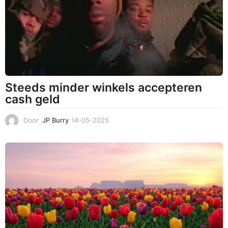
2
0
2
5
Steeds minder winkels accepteren
cash geld
Door
JP Burry
14-05-2025
1
4
-
0
5
-
2
0
2
5