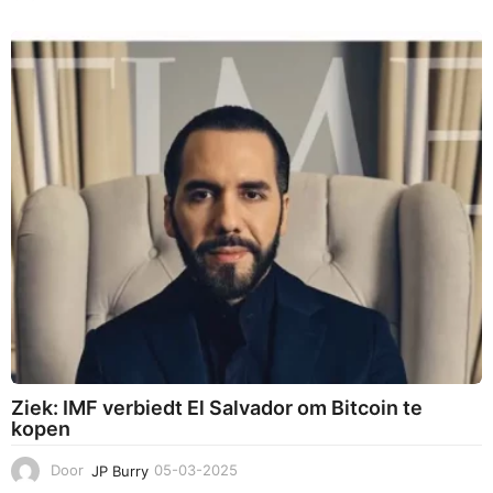
5
-
0
3
-
2
0
2
5
Ziek: IMF verbiedt El Salvador om Bitcoin te
kopen
Door
JP Burry
05-03-2025
0
5