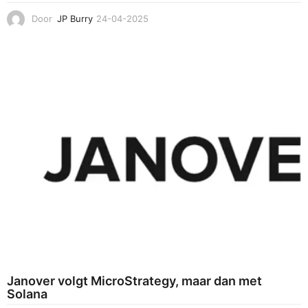
Door
JP Burry
24-04-2025
2
4
-
0
4
-
2
0
2
5
Janover volgt MicroStrategy, maar dan met
Solana