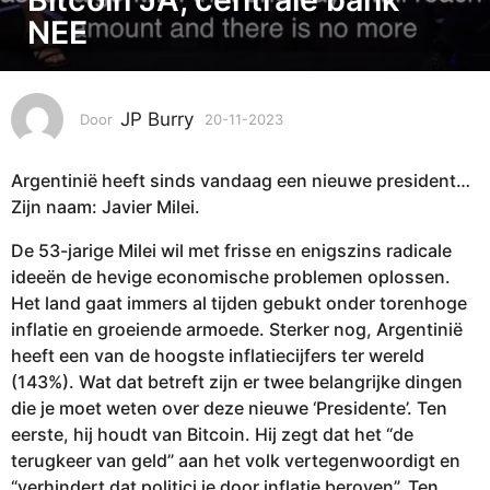
1
NEE
1
-
2
0
JP Burry
Door
20-11-2023
2
0
2
-
3
Argentinië heeft sinds vandaag een nieuwe president…
1
2
1
Zijn naam: Javier Milei.
0
-
2
-
De 53-jarige Milei wil met frisse en enigszins radicale
0
1
ideeën de hevige economische problemen oplossen.
2
1
Het land gaat immers al tijden gebukt onder torenhoge
3
-
inflatie en groeiende armoede. Sterker nog, Argentinië
2
heeft een van de hoogste inflatiecijfers ter wereld
0
(143%). Wat dat betreft zijn er twee belangrijke dingen
2
die je moet weten over deze nieuwe ‘Presidente’. Ten
3
eerste, hij houdt van Bitcoin. Hij zegt dat het “de
terugkeer van geld” aan het volk vertegenwoordigt en
“verhindert dat politici je door inflatie beroven”. Ten