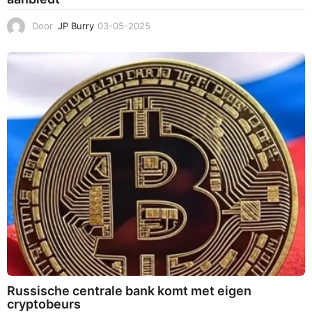
Door
JP Burry
03-05-2025
0
3
-
0
5
-
2
0
2
5
Russische centrale bank komt met eigen
cryptobeurs