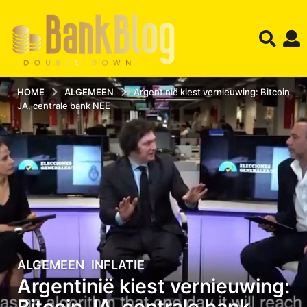
HOME
ALGEMEEN
Argentinië kiest vernieuwing: Bitcoin
JA, centrale bank NEE
ALGEMEEN
,
INFLATIE
2
Argentinië kiest vernieuwing:
0
-
Bitcoin JA, centrale bank