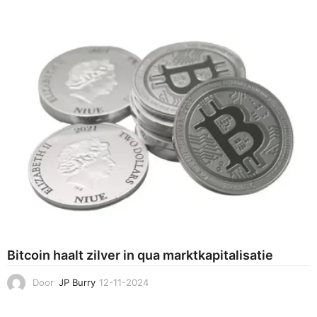
-
0
3
-
2
0
2
5
Bitcoin haalt zilver in qua marktkapitalisatie
Door
JP Burry
12-11-2024
1
4
-