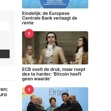
Eindelijk: de Europese
Centrale Bank verlaagt de
rente
8
.
ECB voelt de druk, maar roept
des te harder: ‘Bitcoin heeft
geen waarde’
ren:
9
uro