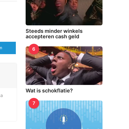
Steeds minder winkels
accepteren cash geld
am
6
Wat is schokflatie?
sa
7