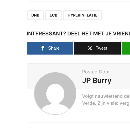
,
,
DNB
ECB
HYPERINFLATIE
INTERESSANT? DEEL HET MET JE VRIEN
Share
Tweet
Posted Door
JP Burry
Volgt nauwlettend de 
Verde. Zijn visie: ve