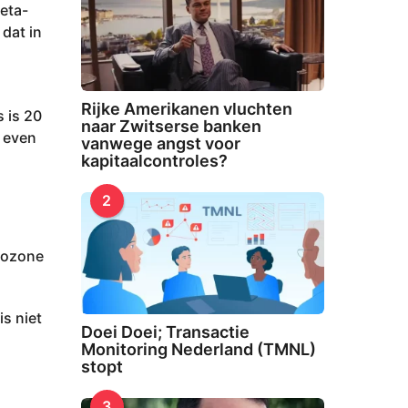
meta-
:
 dat in
Rijke Amerikanen vluchten
s is 20
naar Zwitserse banken
s even
vanwege angst voor
kapitaalcontroles?
2
urozone
is niet
Doei Doei; Transactie
Monitoring Nederland (TMNL)
stopt
3