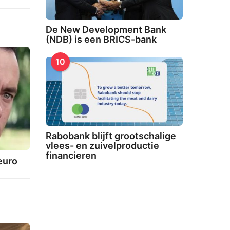
De New Development Bank
(NDB) is een BRICS-bank
10
Rabobank blijft grootschalige
vlees- en zuivelproductie
financieren
euro
2
1
-
0
5