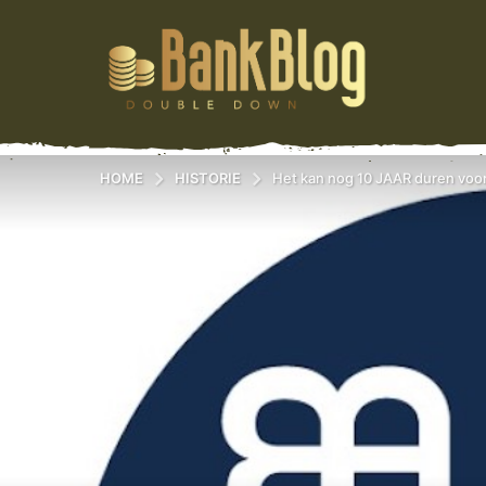
HOME
HISTORIE
Het kan nog 10 JAAR duren voorda