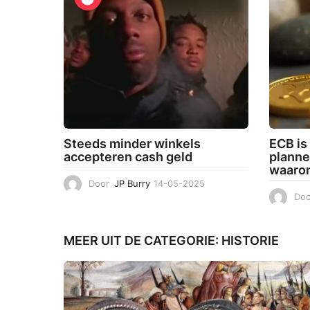
0
-
2
0
2
5
Steeds minder winkels
ECB is
accepteren cash geld
planne
waaro
Door
JP Burry
14-05-2025
1
4
Doo
-
0
5
MEER UIT DE CATEGORIE:
HISTORIE
-
2
0
2
5