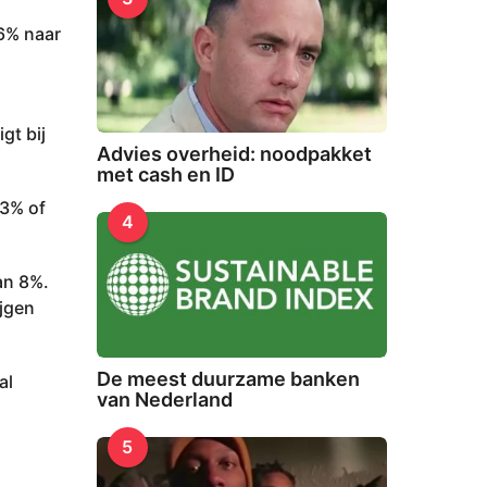
 6% naar
gt bij
Advies overheid: noodpakket
met cash en ID
 3% of
4
dan 8%.
ijgen
De meest duurzame banken
al
van Nederland
5