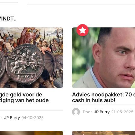
INDT..
gde geld voor de
Advies noodpakket: 70 
tiging van het oude
cash in huis aub!
Door
JP Burry
21-05-2025
r
JP Burry
04-10-2025
3
1
-
1