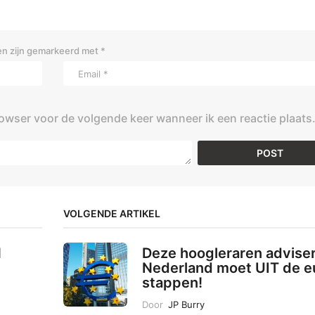
en zijn gemarkeerd met
*
rowser voor de volgende keer wanneer ik een reactie plaats
VOLGENDE ARTIKEL
N
Deze hoogleraren advise
Nederland moet UIT de e
stappen!
Door
JP Burry