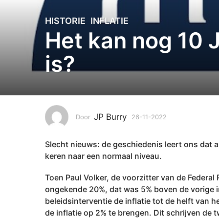
HISTORIE
,
INFLATIE
2
Het kan nog 10 J
6
-
is?
1
1
-
2
0
2
JP Burry
Door
26-11-2022
0
2
4
-
0
Slecht nieuws: de geschiedenis leert ons dat al
1
4
1
keren naar een normaal niveau.
-
-
2
1
Toen Paul Volker, de voorzitter van de Federal
0
1
ongekende 20%, dat was 5% boven de vorige in
2
-
beleidsinterventie de inflatie tot de helft van
4
2
de inflatie op 2% te brengen. Dit schrijven de