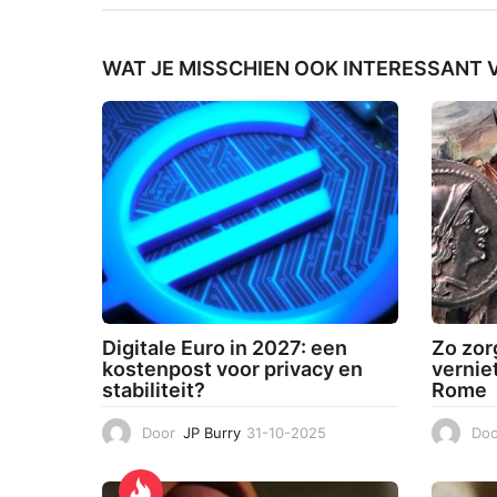
WAT JE MISSCHIEN OOK INTERESSANT V
Digitale Euro in 2027: een
Zo zor
kostenpost voor privacy en
vernie
stabiliteit?
Rome
Door
JP Burry
31-10-2025
3
Doo
1
-
1