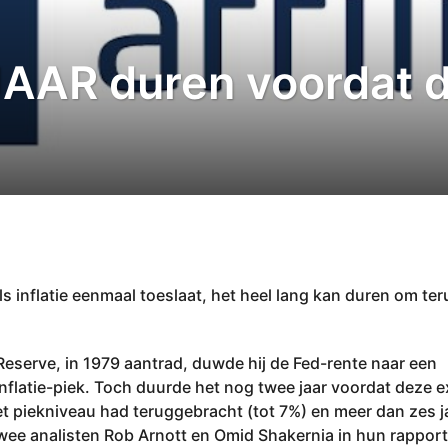
AAR duren voordat de
s inflatie eenmaal toeslaat, het heel lang kan duren om ter
 Reserve, in 1979 aantrad, duwde hij de Fed-rente naar een
flatie-piek. Toch duurde het nog twee jaar voordat deze 
 het piekniveau had teruggebracht (tot 7%) en meer dan zes 
 twee analisten Rob Arnott en Omid Shakernia in hun rapport