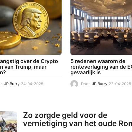
0
-
2
0
2
5
 angstig over de Crypto
5 redenen waarom de
n van Trump, maar
renteverlaging van de 
m?
gevaarlijk is
r
JP Burry
24-04-2025
2
Door
JP Burry
22-04-2025
4
-
0
4
-
Zo zorgde geld voor de
2
vernietiging van het oude Ro
0
2