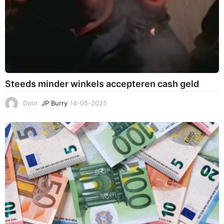
Steeds minder winkels accepteren cash geld
Door
JP Burry
14-05-2025
1
4
-
0
5
-
2
0
2
5