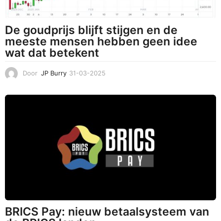
De goudprijs blijft stijgen en de
meeste mensen hebben geen idee
wat dat betekent
Door
JP Burry
31-03-2025
3
1
-
0
3
-
2
0
2
5
BRICS Pay: nieuw betaalsysteem van