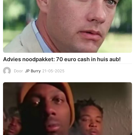
Advies noodpakket: 70 euro cash in huis aub!
Door
JP Burry
21-05-2025
2
1
-
0
5
-
2
0
2
5