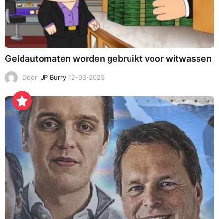
Geldautomaten worden gebruikt voor witwassen
Door
JP Burry
12-03-2025
1
2
-
0
3
-
2
0
2
5