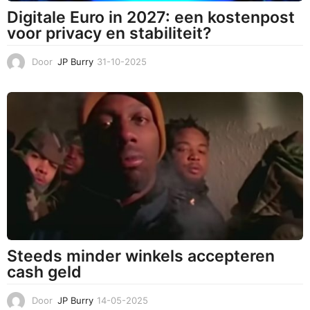
Digitale Euro in 2027: een kostenpost
voor privacy en stabiliteit?
Door
JP Burry
31-10-2025
3
1
-
1
0
-
2
0
2
5
Steeds minder winkels accepteren
cash geld
Door
JP Burry
14-05-2025
1