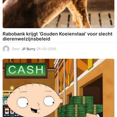
Rabobank krijgt ‘Gouden Koeienvlaai’ voor slecht
dierenwelzijnsbeleid
Door
JP Burry
25-03-2025
2
5
-
0
3
-
2
0
2
5