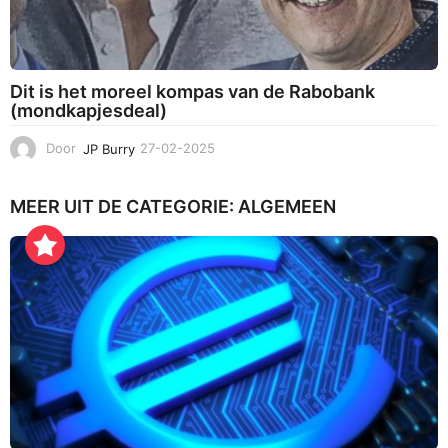
Dit is het moreel kompas van de Rabobank
(mondkapjesdeal)
Door
JP Burry
27-02-2025
1
2
-
MEER UIT DE CATEGORIE:
ALGEMEEN
0
3
-
2
0
2
5