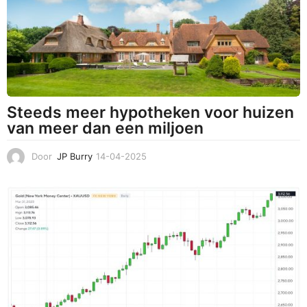
0
2
5
Steeds meer hypotheken voor huizen
van meer dan een miljoen
Door
JP Burry
14-04-2025
1
4
-
0
4
-
2
0
2
5