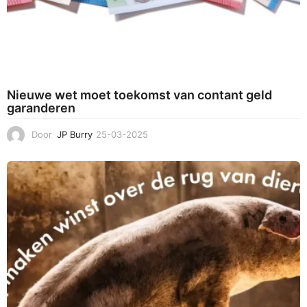
Nieuwe wet moet toekomst van contant geld
garanderen
Door
JP Burry
25-03-2025
2
5
-
0
3
-
2
0
2
5