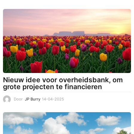
4
-
0
5
-
2
0
2
5
Nieuw idee voor overheidsbank, om
grote projecten te financieren
Door
JP Burry
14-04-2025
1
4
-
0
4
-
2