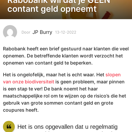
-
contant geld opneemt
1
2
-
JP Burry
Door
13-12-2022
1
2
3
0
-
2
Rabobank heeft een brief gestuurd naar klanten die veel
1
2
2
opnemen. De betreffende klanten wordt verzocht het
-
1
opnemen van contant geld te beperken.
2
3
0
Het is ongelofelijk, maar het is echt waar. Het
slopen
-
2
van onze biodiversiteit
is geen probleem, maar pinnen
1
2
is een stap te ver! De bank noemt het haar
2
maatschappelijke rol om te wijzen op de risico’s die het
-
gebruik van grote sommen contant geld en grote
2
coupures heeft.
0
2
2
Het is ons opgevallen dat u regelmatig