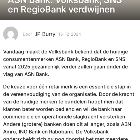
-
en RegioBank verdwijnen
1
2
-
JP Burry
Door
16-12-2024
1
2
6
0
-
2
Vandaag maakt de Volksbank bekend dat de huidige
1
4
2
consumentenmerken ASN Bank, RegioBank en SNS
-
1
vanaf 2025 gezamenlijk verder zullen gaan onder de
2
6
vlag van ASN Bank.
0
-
2
De keuze voor één retailmerk is een essentiële stap in
1
4
de vereenvoudiging van de organisatie. Door de kracht
2
van de huidige merken te bundelen hoopt men dat
-
klanten beter worden bediend en wil de bank haar
2
commerciële en operationele slagkracht versterken.
0
Andere (grotere) banken doen dit al langer, zoals ABN
2
Amro, ING Bank en Rabobank. De Volksbank
4
onderscheidt zich nu nog doordat het met meerdere