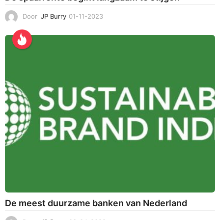
Door
JP Burry
01-11-2023
0
1
-
1
1
-
2
0
2
3
De meest duurzame banken van Nederland