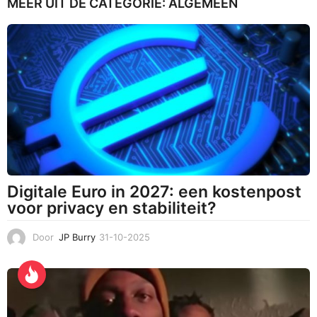
MEER UIT DE CATEGORIE:
ALGEMEEN
0
1
-
2
0
2
1
Digitale Euro in 2027: een kostenpost
voor privacy en stabiliteit?
Door
JP Burry
31-10-2025
3
1
-
1
0
-