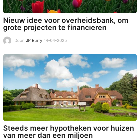
Nieuw idee voor overheidsbank, om
grote projecten te financieren
Door
JP Burry
14-04-2025
1
4
-
0
4
-
2
0
2
5
Steeds meer hypotheken voor huizen
van meer dan een miljoen