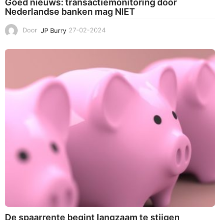
Goed nieuws: transactiemonitoring door
Nederlandse banken mag NIET
Door
JP Burry
27-02-2024
0
2
-
0
7
-
2
0
2
4
De spaarrente begint langzaam te stijgen