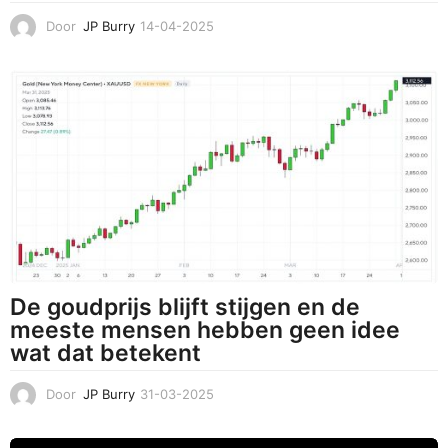
Door
JP Burry
14-04-2025
1
4
-
0
4
-
2
0
2
5
De goudprijs blijft stijgen en de
meeste mensen hebben geen idee
wat dat betekent
Door
JP Burry
31-03-2025
3
1
-