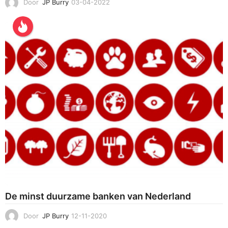
Door
JP Burry
03-04-2022
0
4
-
0
4
-
2
0
2
2
De minst duurzame banken van Nederland
Door
JP Burry
12-11-2020
0
4