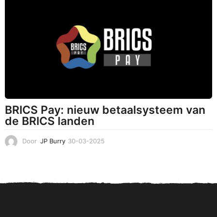
0
3
-
2
0
2
5
BRICS Pay: nieuw betaalsysteem van
de BRICS landen
Door
JP Burry
30-03-2025
3
1
-
0
3
-
2
0
2