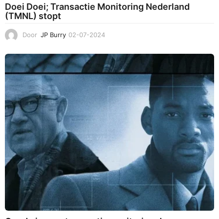
Doei Doei; Transactie Monitoring Nederland
(TMNL) stopt
Door
JP Burry
02-07-2024
0
2
-
0
7
-
2
0
2
4