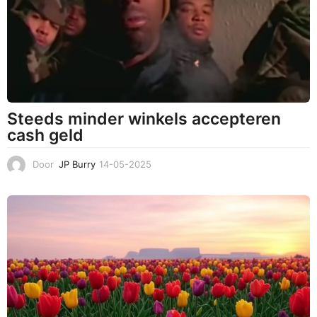
2
0
2
5
Steeds minder winkels accepteren
cash geld
Door
JP Burry
14-05-2025
1
4
-
0
5
-
2
0
2
5