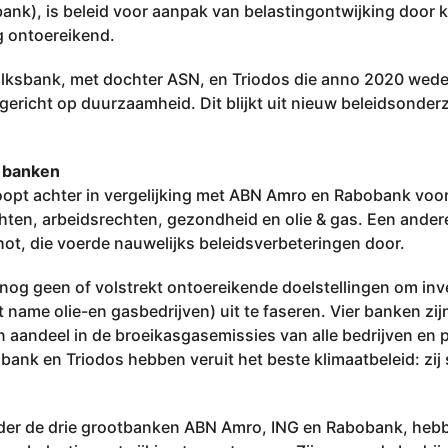
nk), is beleid voor aanpak van belastingontwijking door k
 ontoereikend.
Volksbank, met dochter ASN, en Triodos die anno 2020 wed
ericht op duurzaamheid. Dit blijkt uit nieuw beleidsonderz
 banken
loopt achter in vergelijking met ABN Amro en Rabobank voo
en, arbeidsrechten, gezondheid en olie & gas. Een andere
ot, die voerde nauwelijks beleidsverbeteringen door.
og geen of volstrekt ontoereikende doelstellingen om inv
t name olie-en gasbedrijven) uit te faseren. Vier banken zij
 aandeel in de broeikasgasemissies van alle bedrijven en p
bank en Triodos hebben veruit het beste klimaatbeleid: zij
nder de drie grootbanken ABN Amro, ING en Rabobank, heb