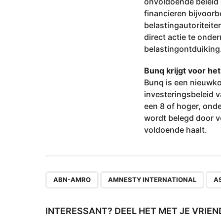
onvoldoende beleid o
financieren bijvoor
belastingautoriteit
direct actie te ond
belastingontduiking
Bunq krijgt voor he
Bunq is een nieuwk
investeringsbeleid v
een 8 of hoger, on
wordt belegd door 
voldoende haalt.
,
,
ABN-AMRO
AMNESTY INTERNATIONAL
A
INTERESSANT? DEEL HET MET JE VRIEN