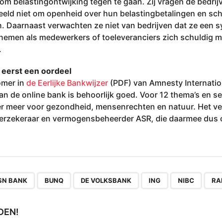
m belastingontwijking tegen te gaan. Zij vragen de bedrijv
beeld niet om openheid over hun belastingbetalingen en sc
en. Daarnaast verwachten ze niet van bedrijven dat ze een
ernemen als medewerkers of toeleveranciers zich schuldig 
.
t eerst een oordeel
omer in
de Eerlijke Bankwijzer
(PDF) van Amnesty Internatio
an de online bank is behoorlijk goed. Voor 12 thema’s en 
der meer voor gezondheid, mensenrechten en natuur. Het 
verzekeraar en vermogensbeheerder ASR, die daarmee dus 
,
,
,
,
,
SN BANK
BUNQ
DE VOLKSBANK
ING
NIBC
RA
DEN!