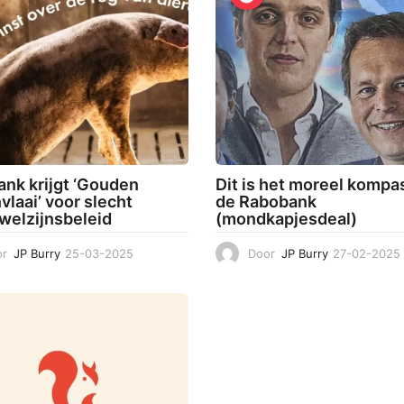
nk krijgt ‘Gouden
Dit is het moreel kompa
vlaai’ voor slecht
de Rabobank
welzijnsbeleid
(mondkapjesdeal)
r
JP Burry
25-03-2025
2
Door
JP Burry
27-02-2025
5
-
0
3
-
2
0
2