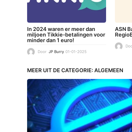
In 2024 waren er meer dan
ASN Ba
miljoen Tikkie-betalingen voor
RegioB
minder dan 1 euro!
Doo
Door
JP Burry
01-01-2025
0
5
-
0
MEER UIT DE CATEGORIE:
ALGEMEEN
1
-
2
0
2
5