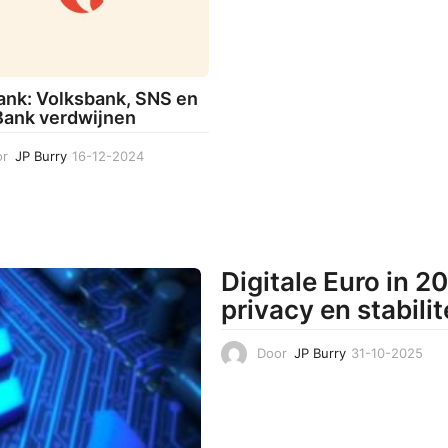
5
nk: Volksbank, SNS en
ank verdwijnen
r
JP Burry
16-12-2024
1
6
-
1
2
-
2
Digitale Euro in 2
0
privacy en stabilit
2
4
Door
JP Burry
31-10-2025
3
1
-
1
0