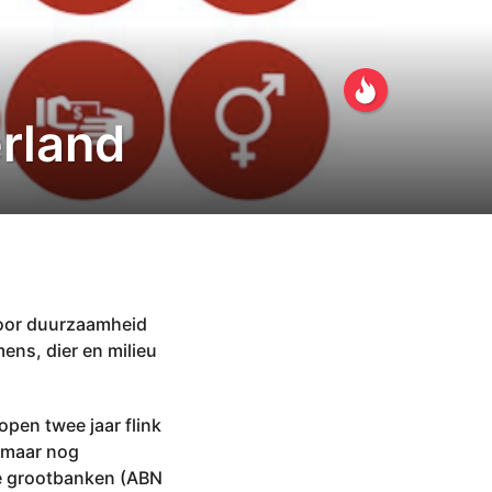
rland
voor duurzaamheid
ens, dier en milieu
pen twee jaar flink
, maar nog
ie grootbanken (ABN