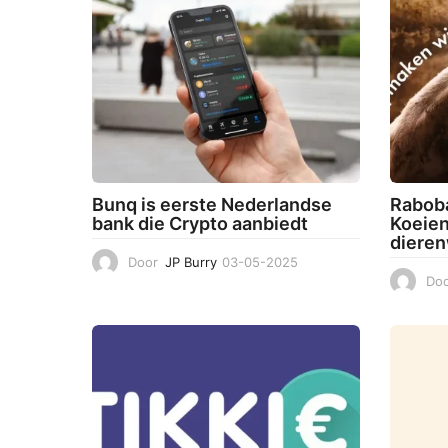
Bunq is eerste Nederlandse
Raboba
bank die Crypto aanbiedt
Koeien
dieren
Door
JP Burry
03-05-2025
0
3
Doo
-
0
5
-
2
0
2
5