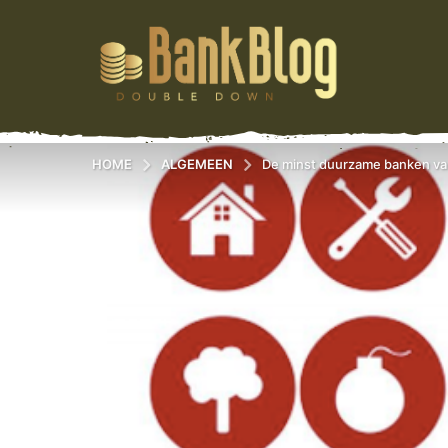
HOME
ALGEMEEN
De minst duurzame banken va