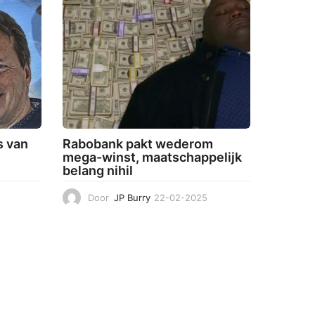
s van
Rabobank pakt wederom
mega-winst, maatschappelijk
belang nihil
1
Door
JP Burry
22-02-2025
2
2
3
-
-
0
0
3
2
-
-
2
2
0
0
2
2