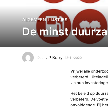
1
ALGEMEEN
,
LIJSTJES
2
De minst duurz
-
1
1
-
2
JP Burry
Door
12-11-2020
0
0
4
2
-
0
Vrijwel alle onderz
0
0
4
verbeterd. Uiteindel
-
4
via hun investeringen
2
-
0
0
Het beleid op duurza
2
4
verbeterd. De voetn
2
-
onvoldoende. Bij he