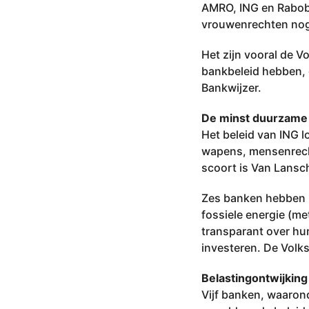
2
AMRO, ING en Raboba
0
vrouwenrechten nog
2
Het zijn vooral de 
2
bankbeleid hebben, g
Bankwijzer.
De minst duurzame
Het beleid van ING 
wapens, mensenrecht
scoort is Van Lansch
Zes banken hebben n
fossiele energie (me
transparant over hun
investeren. De Volks
Belastingontwijking
Vijf banken, waaro