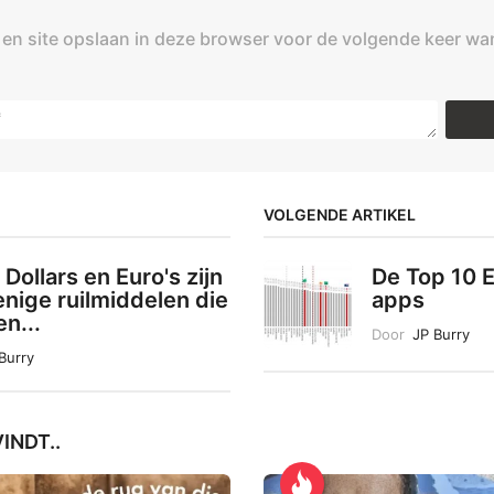
 en site opslaan in deze browser voor de volgende keer wa
VOLGENDE ARTIKEL
Dollars en Euro's zijn
De Top 10 
enige ruilmiddelen die
apps
n...
Door
JP Burry
Burry
INDT..