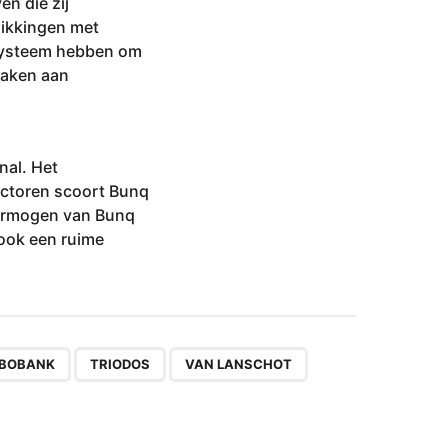
en die zij
hikkingen met
 systeem hebben om
maken aan
nal. Het
sectoren scoort Bunq
vermogen van Bunq
ook een ruime
,
,
BOBANK
TRIODOS
VAN LANSCHOT