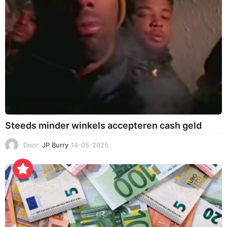
2
5
Steeds minder winkels accepteren cash geld
Door
JP Burry
14-05-2025
1
4
-
0
5
-
2
0
2