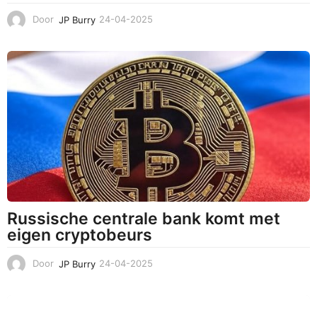
Door
JP Burry
24-04-2025
2
4
-
0
4
-
2
0
2
5
Russische centrale bank komt met
eigen cryptobeurs
Door
JP Burry
24-04-2025
2
4
-
0