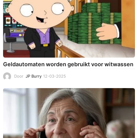
Geldautomaten worden gebruikt voor witwassen
Door
JP Burry
12-03-2025
1
2
-
0
3
-
2
0
2
5