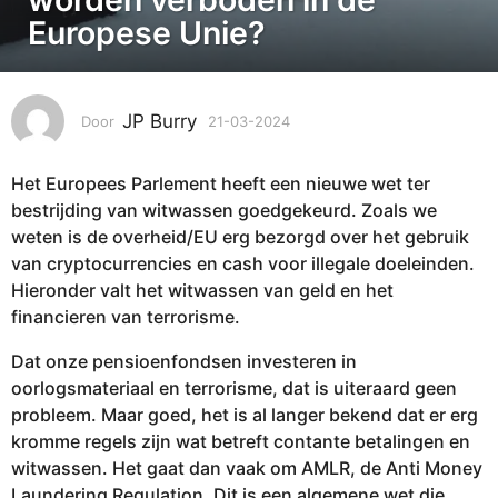
0
Europese Unie?
3
-
2
0
JP Burry
Door
21-03-2024
2
7
2
-
4
Het Europees Parlement heeft een nieuwe wet ter
0
2
3
bestrijding van witwassen goedgekeurd. Zoals we
7
-
weten is de overheid/EU erg bezorgd over het gebruik
2
-
van cryptocurrencies en cash voor illegale doeleinden.
0
0
Hieronder valt het witwassen van geld en het
2
3
4
financieren van terrorisme.
-
2
Dat onze pensioenfondsen investeren in
0
oorlogsmateriaal en terrorisme, dat is uiteraard geen
2
probleem. Maar goed, het is al langer bekend dat er erg
4
kromme regels zijn wat betreft contante betalingen en
witwassen. Het gaat dan vaak om AMLR, de Anti Money
Laundering Regulation. Dit is een algemene wet die