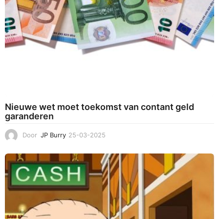
5
Nieuwe wet moet toekomst van contant geld
garanderen
Door
JP Burry
25-03-2025
2
5
-
0
3
-
2
0
2
5