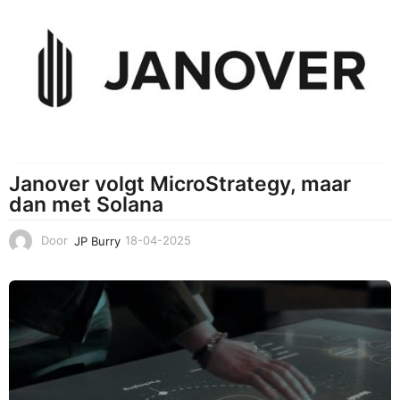
4
-
2
0
2
5
Janover volgt MicroStrategy, maar
dan met Solana
Door
JP Burry
18-04-2025
1
8
-
0
4
-
2
0
2
5