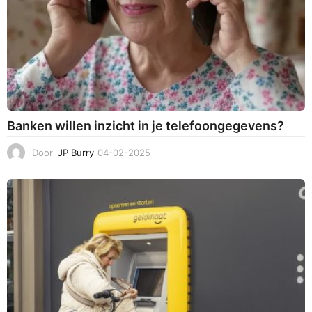
Banken willen inzicht in je telefoongegevens?
Door
JP Burry
04-02-2025
0
4
-
0
2
-
2
0
2
5