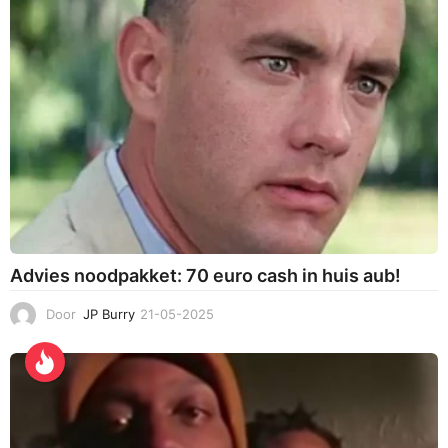
Advies noodpakket: 70 euro cash in huis aub!
Door
JP Burry
21-05-2025
2
1
-
0
5
-
2
0