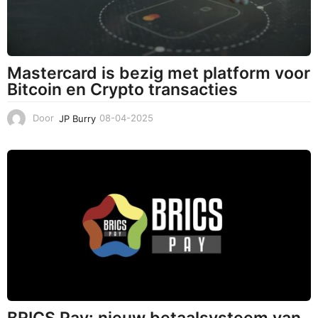
Mastercard is bezig met platform voor
Bitcoin en Crypto transacties
Door
JP Burry
08-04-2025
0
8
-
0
4
-
2
0
2
5
BRICS Pay: nieuw betaalsysteem van