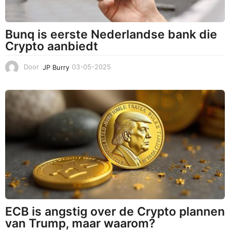
Bunq is eerste Nederlandse bank die
Crypto aanbiedt
Door
JP Burry
03-05-2025
0
3
-
0
5
-
2
0
2
5
ECB is angstig over de Crypto plannen
van Trump, maar waarom?