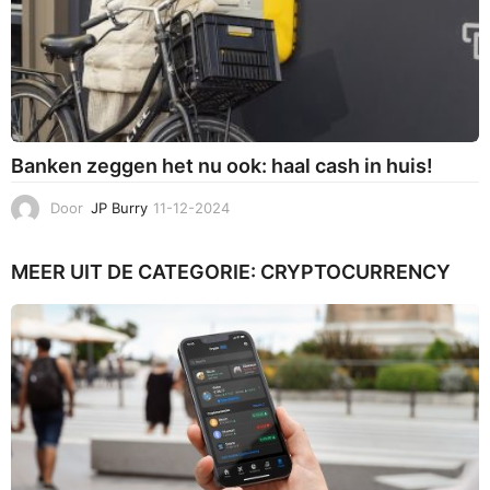
Banken zeggen het nu ook: haal cash in huis!
Door
JP Burry
11-12-2024
1
1
-
MEER UIT DE CATEGORIE:
CRYPTOCURRENCY
1
2
-
2
0
2
4