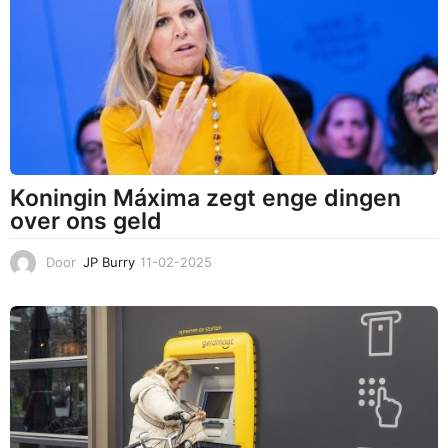
-
2
0
2
5
Koningin Máxima zegt enge dingen
over ons geld
Door
JP Burry
11-02-2025
1
1
-
0
2
-
2
0
2
5