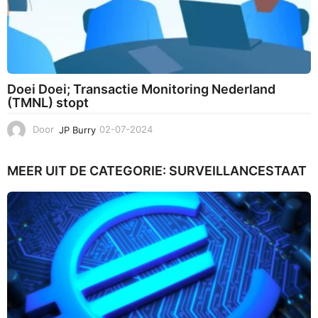
Doei Doei; Transactie Monitoring Nederland
(TMNL) stopt
Door
JP Burry
02-07-2024
0
2
-
MEER UIT DE CATEGORIE:
SURVEILLANCESTAAT
0
7
-
2
0
2
4