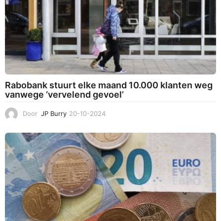
Rabobank stuurt elke maand 10.000 klanten weg
vanwege ‘vervelend gevoel’
Door
JP Burry
20-10-2024
2
2
-
1
0
-
2
0
2
4