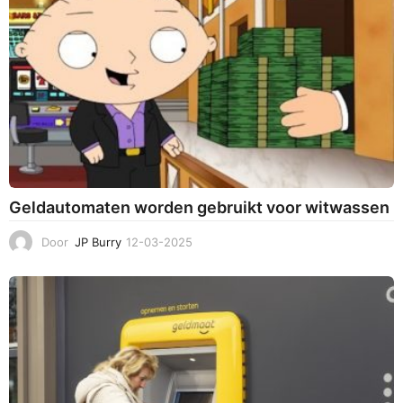
Geldautomaten worden gebruikt voor witwassen
Door
JP Burry
12-03-2025
1
2
-
0
3
-
2
0
2
5