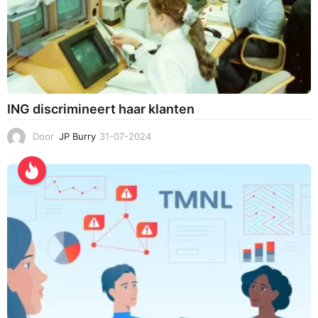
ING discrimineert haar klanten
Door
JP Burry
31-07-2024
3
1
-
0
7
-
2
0
2
4