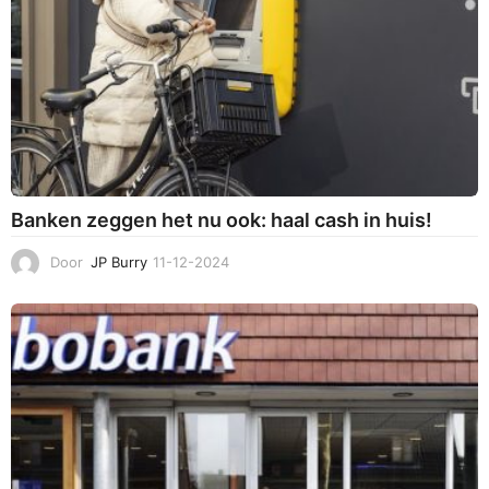
Banken zeggen het nu ook: haal cash in huis!
Door
JP Burry
11-12-2024
1
1
-
1
2
-
2
0
2
4