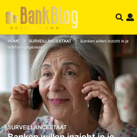
HOME
SURVEILLANCESTAAT
Banken willen inzicht in je
telefoongegevens?
SURVEILLANCESTAAT
0
Banken willen inzicht in je
4