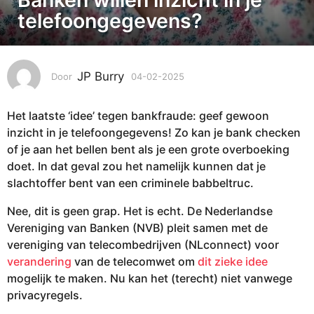
-
telefoongegevens?
0
2
-
JP Burry
Door
04-02-2025
0
2
4
0
-
2
Het laatste ‘idee’ tegen bankfraude: geef gewoon
0
5
2
inzicht in je telefoongegevens! Zo kan je bank checken
-
0
of je aan het bellen bent als je een grote overboeking
2
4
doet. In dat geval zou het namelijk kunnen dat je
0
-
slachtoffer bent van een criminele babbeltruc.
2
0
5
Nee, dit is geen grap. Het is echt. De Nederlandse
2
Vereniging van Banken (NVB) pleit samen met de
-
vereniging van telecombedrijven (NLconnect) voor
2
verandering
van de telecomwet om
dit zieke idee
0
mogelijk te maken. Nu kan het (terecht) niet vanwege
2
privacyregels.
5