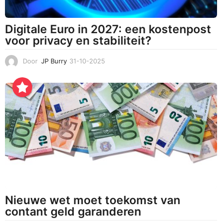
Digitale Euro in 2027: een kostenpost
voor privacy en stabiliteit?
Door
JP Burry
31-10-2025
3
1
-
1
0
-
2
0
2
5
Nieuwe wet moet toekomst van
contant geld garanderen