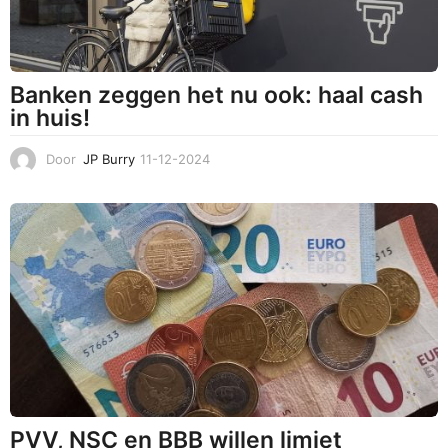
Banken zeggen het nu ook: haal cash
in huis!
Door
JP Burry
11-12-2024
1
1
-
1
2
-
2
0
2
4
PVV, NSC en BBB willen limiet