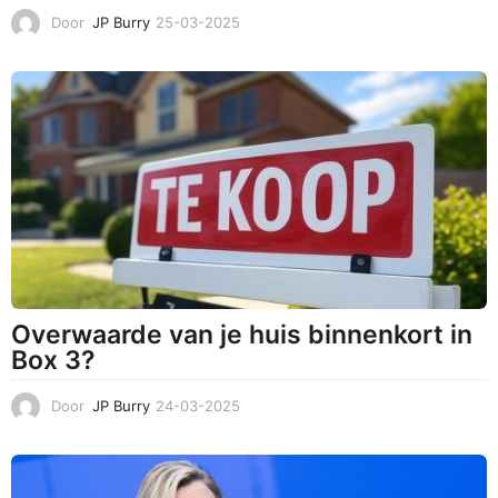
Door
JP Burry
25-03-2025
2
5
-
0
3
-
2
0
2
5
Overwaarde van je huis binnenkort in
Box 3?
Door
JP Burry
24-03-2025
2
5
-
0
3