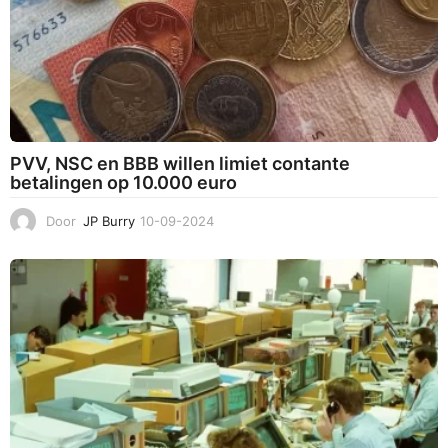
PVV, NSC en BBB willen limiet contante
betalingen op 10.000 euro
Door
JP Burry
10-09-2024
2
9
-
0
9
-
2
0
2
4