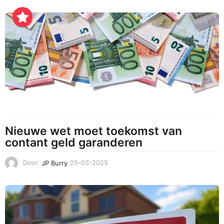
-
1
0
-
2
0
2
5
Nieuwe wet moet toekomst van
contant geld garanderen
Door
JP Burry
25-03-2025
2
5
-
0
3
-
2