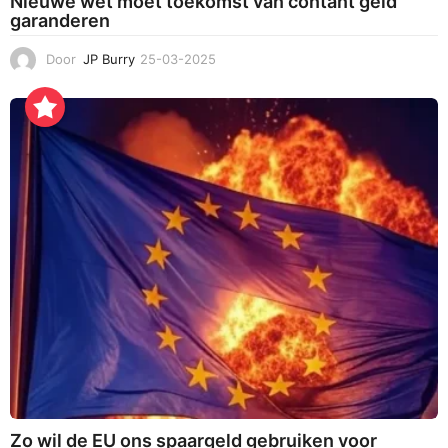
Nieuwe wet moet toekomst van contant geld
garanderen
Door
JP Burry
25-03-2025
2
5
-
0
3
-
2
0
2
5
Zo wil de EU ons spaargeld gebruiken voor