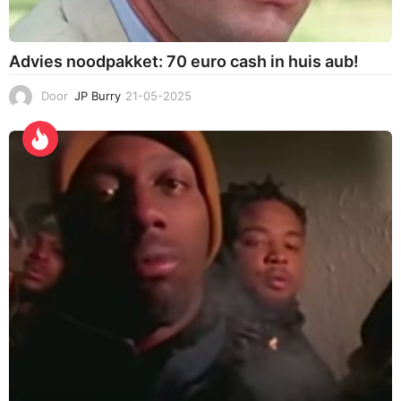
Advies noodpakket: 70 euro cash in huis aub!
Door
JP Burry
21-05-2025
2
1
-
0
5
-
2
0
2
5