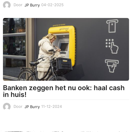
Door
JP Burry
04-02-2025
0
4
-
0
2
-
2
0
2
5
Banken zeggen het nu ook: haal cash
in huis!
Door
JP Burry
11-12-2024
1
1
-
1
2