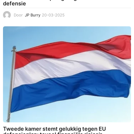
defensie
Door
JP Burry
20-03-2025
2
0
-
0
3
-
2
0
2
5
Tweede kamer stemt gelukkig tegen EU