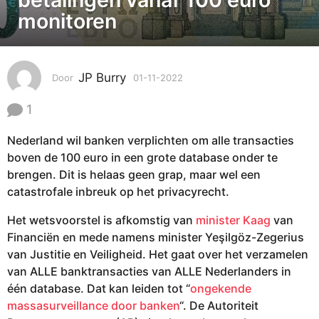
1
monitoren
1
-
2
0
JP Burry
Door
01-11-2022
0
2
2
-
1
2
1
0
1
Nederland wil banken verplichten om alle transacties
2
-
boven de 100 euro in een grote database onder te
2
-
0
brengen. Dit is helaas geen grap, maar wel een
1
2
catastrofale inbreuk op het privacyrecht.
1
2
-
Het wetsvoorstel is afkomstig van
minister Kaag
van
2
Financiën en mede namens minister Yeşilgöz-Zegerius
0
van Justitie en Veiligheid. Het gaat over het verzamelen
2
van ALLE banktransacties van ALLE Nederlanders in
2
één database. Dat kan leiden tot “
ongekende
massasurveillance door banken
“. De Autoriteit