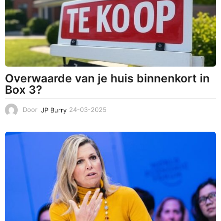
0
2
5
Overwaarde van je huis binnenkort in
Box 3?
Door
JP Burry
24-03-2025
2
5
-
0
3
-
2
0
2
5