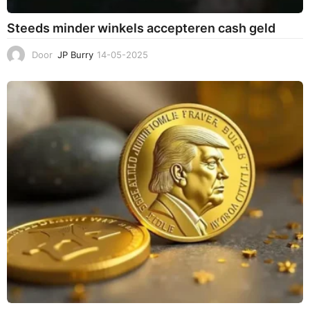
Steeds minder winkels accepteren cash geld
Door
JP Burry
14-05-2025
1
4
-
0
5
-
2
0
2
5