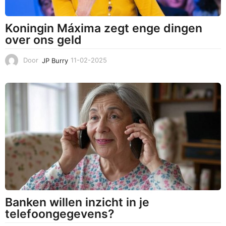
Koningin Máxima zegt enge dingen
over ons geld
Door
JP Burry
11-02-2025
1
1
-
0
2
-
2
0
2
5
Banken willen inzicht in je
telefoongegevens?