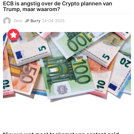
ECB is angstig over de Crypto plannen van
Trump, maar waarom?
Door
JP Burry
24-04-2025
2
4
-
0
4
-
2
0
2
5