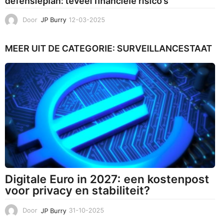
defensieplan: teveel financiële risico’s
Door
JP Burry
12-03-2025
1
7
-
MEER UIT DE CATEGORIE:
SURVEILLANCESTAAT
0
3
-
2
0
2
5
Digitale Euro in 2027: een kostenpost
voor privacy en stabiliteit?
Door
JP Burry
31-10-2025
3
1