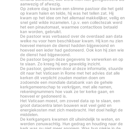
f
aanwezig of afwezig.
:
Op zekere dag kwam een slimme pastoor die het geld
op kwam halen en telde, hij was het tellen zat. Hij
kwam op het idee om het allemaal makkelijker, veilig en
snel geld wilde inzamelen. I.p.v. een collectezak werd
het een pinautomaat, waarmee contactloos betaald
kan worden, gebruikt.
De pastoor was verbaasd over de overdaad aan data
welke nu voor hem beschikbaar kwam. Hij kon nu zien
hoeveel mensen de dienst hadden bijgewoond en
hoeveel een ieder had gedoneerd. Ook kon hij zien wie
de dienst had bijgewoond.
De pastoor begon deze gegevens te verwerken en op
te slaan. Zo kreeg hij een geweldig inzicht.
De pastoor, gedreven door al deze informatie, stuurde
dit naar het Vaticaan in Rome met het advies dat alle
kerken dit verplicht zouden moeten doen om
zodoende een mondiale databank van de gehele
kerkgemeenschap te verkrijgen, met alle namen,
rekeningnummers hoe vaak ze ter kerke gaan, en
hoeveel er gedoneerd is.
Het Vaticaan moest, om zoveel data op te slaan, een
groot datacentra laten bouwen wat veel geld en
energiekosten met zich meebracht. Het doel heiligt de
middelen.
De kerkgangers kwamen dit uiteindelijk te weten, en
werden zenuwachtig. Hun gedrag en houding naar de
kerk was nu niet meer anoniem. Was hun plekje in de