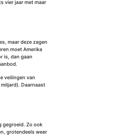
ts vier jaar met maar
ies, maar deze zagen
cieren moet Amerika
r is, dan gaan
 aanbod.
ne veilingen van
9 miljard). Daarnaast
g gegroeid. Zo ook
en, grotendeels weer