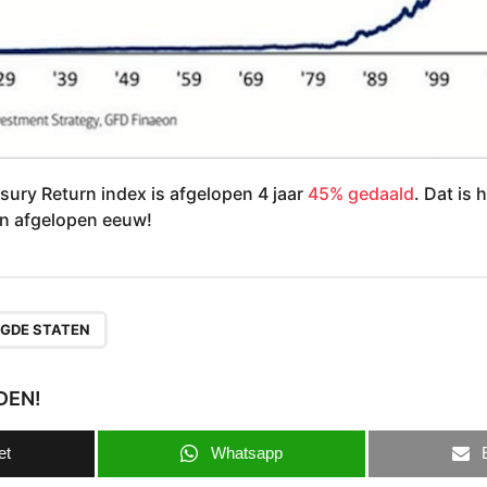
sury Return index is afgelopen 4 jaar
45% gedaald
. Dat is 
an afgelopen eeuw!
IGDE STATEN
DEN!
et
Whatsapp