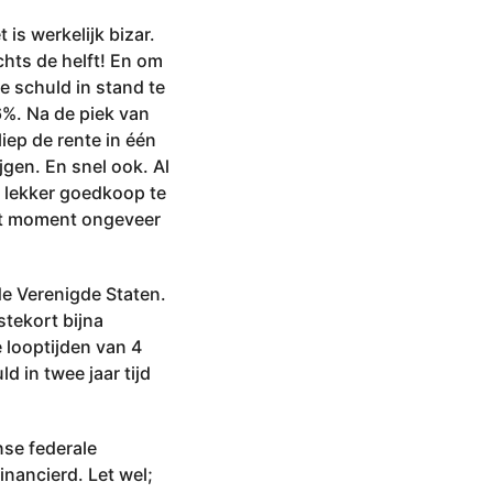
is werkelijk bizar.
chts de helft! En om
ze schuld in stand te
6%. Na de piek van
liep de rente in één
jgen. En snel ook. Al
 lekker goedkoop te
dit moment ongeveer
de Verenigde Staten.
tekort bijna
e looptijden van 4
 in twee jaar tijd
se federale
nancierd. Let wel;