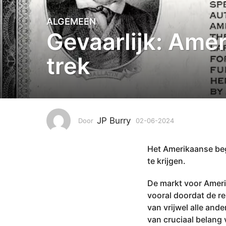
ALGEMEEN
0
Gevaarlijk: Amer
2
-
trek
0
6
-
2
0
2
JP Burry
Door
02-06-2024
0
4
9
-
0
Het Amerikaanse begr
0
9
6
te krijgen.
-
-
2
0
De markt voor Amerik
0
6
vooral doordat de r
2
-
van vrijwel alle and
4
2
van cruciaal belang 