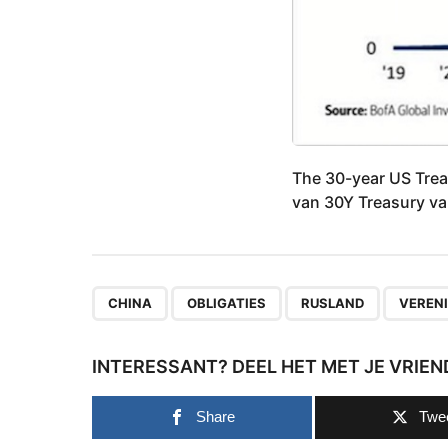
The 30-year US Trea
van 30Y Treasury v
,
,
,
CHINA
OBLIGATIES
RUSLAND
VEREN
INTERESSANT? DEEL HET MET JE VRIEN
Share
Twe