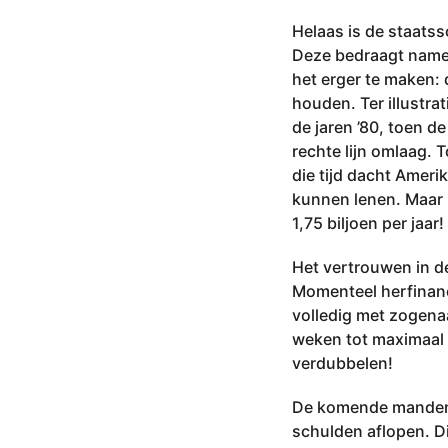
0
2
Helaas is de staatss
4
Deze bedraagt nameli
het erger te maken: 
houden. Ter illustra
de jaren ’80, toen de
rechte lijn omlaag. 
die tijd dacht Amer
kunnen lenen. Maar 
1,75 biljoen per jaar!
Het vertrouwen in de
Momenteel herfinanc
volledig met zogenaa
weken tot maximaal é
verdubbelen!
De komende manden z
schulden aflopen. D