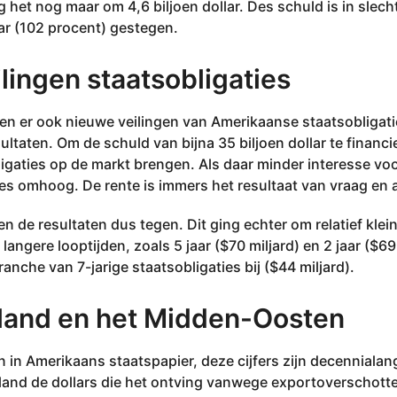
g het nog maar om 4,6 biljoen dollar. Des schuld is in slech
llar (102 procent) gestegen.
lingen staatsobligaties
n er ook nieuwe veilingen van Amerikaanse staatsobligat
sultaten. Om de schuld van bijna 35 biljoen dollar te finan
igaties op de markt brengen. Als daar minder interesse voo
es omhoog. De rente is immers het resultaat van vraag en
n de resultaten dus tegen. Dit ging echter om relatief klei
langere looptijden, zoals 5 jaar ($70 miljard) en 2 jaar ($6
anche van 7-jarige staatsobligaties bij ($44 miljard).
land en het Midden-Oosten
 in Amerikaans staatspapier, deze cijfers zijn decennialan
 land de dollars die het ontving vanwege exportoverschott