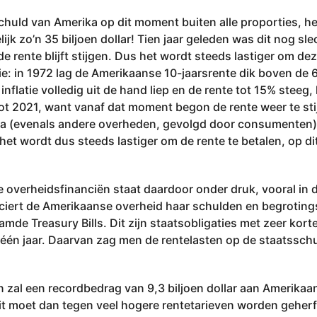
chuld van Amerika op dit moment buiten alle proporties, het 
jk zo’n 35 biljoen dollar! Tien jaar geleden was dit nog sle
de rente blijft stijgen. Dus het wordt steeds lastiger om de
tie: in 1972 lag de Amerikaanse 10-jaarsrente dik boven de 
 inflatie volledig uit de hand liep en de rente tot 15% steeg, 
Tot 2021, want vanaf dat moment begon de rente weer te sti
ika (evenals andere overheden, gevolgd door consumenten)
het wordt dus steeds lastiger om de rente te betalen, op 
 overheidsfinanciën staat daardoor onder druk, vooral in 
iert de Amerikaanse overheid haar schulden en begrotings
mde Treasury Bills. Dit zijn staatsobligaties met zeer kort
én jaar. Daarvan zag men de rentelasten op de staatsschuld
al een recordbedrag van 9,3 biljoen dollar aan Amerikaan
it moet dan tegen veel hogere rentetarieven worden geherfi