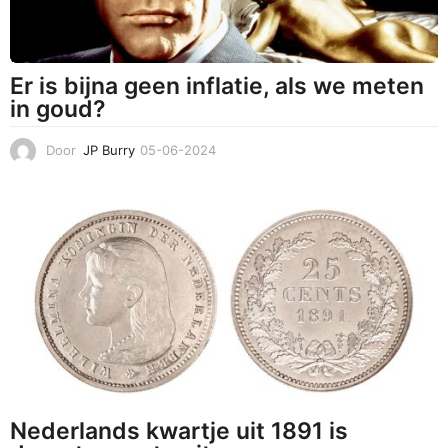
Er is bijna geen inflatie, als we meten
in goud?
Door
JP Burry
05-06-2024
0
6
-
0
6
-
2
0
2
4
Nederlands kwartje uit 1891 is