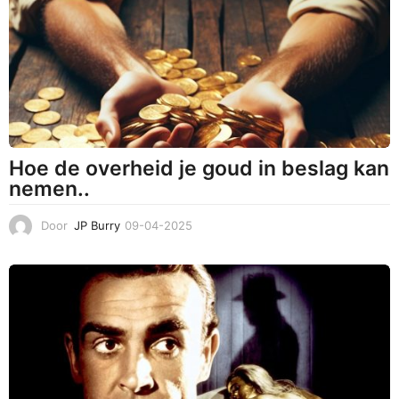
-
2
0
2
5
Hoe de overheid je goud in beslag kan
nemen..
Door
JP Burry
09-04-2025
0
9
-
0
4
-
2
0
2
5