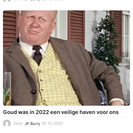
0
-
0
3
-
2
0
2
3
Goud was in 2022 een veilige haven voor ons
Door
JP Burry
19-10-2022
2
6