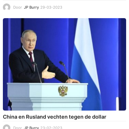
Door
JP Burry
29-03-2023
2
3
-
0
8
-
2
0
2
3
China en Rusland vechten tegen de dollar
Door
JP Burry
23-02-2023
3