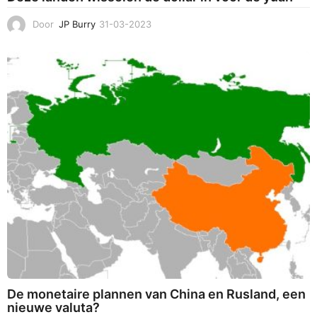
Door
JP Burry
31-03-2023
2
8
-
0
4
-
2
0
2
3
De monetaire plannen van China en Rusland, een
nieuwe valuta?