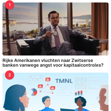
f
3
1
o
r
:
Rijke Amerikanen vluchten naar Zwitserse
banken vanwege angst voor kapitaalcontroles?
2