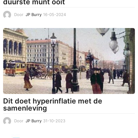
duurste munt ooit
Door
JP Burry
16-05-2024
1
6
-
0
5
-
2
0
2
4
Dit doet hyperinflatie met de
samenleving
Door
JP Burry
31-10-2023
3
1
-