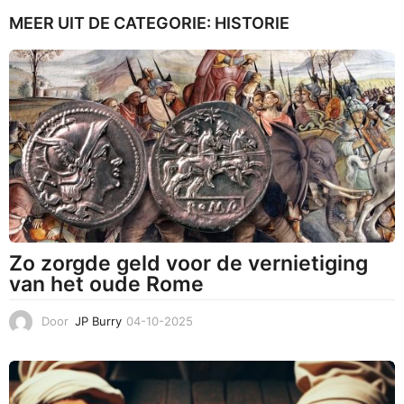
-
MEER UIT DE CATEGORIE:
HISTORIE
1
0
-
2
0
2
2
Zo zorgde geld voor de vernietiging
van het oude Rome
Door
JP Burry
04-10-2025
3
1
-
1
0