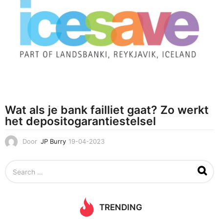
1
0
-
2
0
2
3
Wat als je bank failliet gaat? Zo werkt
het depositogarantiestelsel
Door
JP Burry
19-04-2023
1
9
-
S
0
e
4
a
-
r
2
c
0
TRENDING
h
2