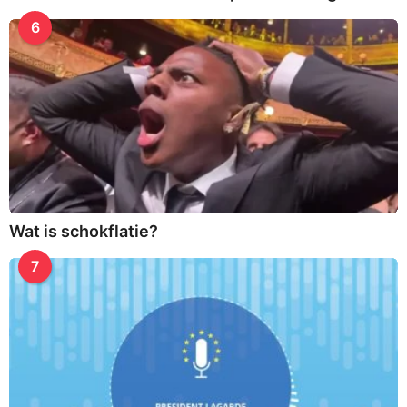
6
Wat is schokflatie?
7