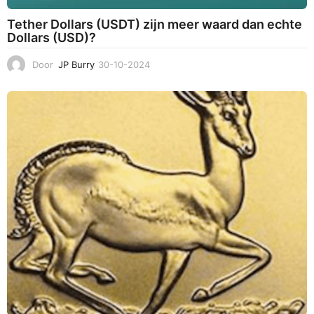
Tether Dollars (USDT) zijn meer waard dan echte
Dollars (USD)?
Door
JP Burry
30-10-2024
0
4
-
1
1
-
2
0
2
4