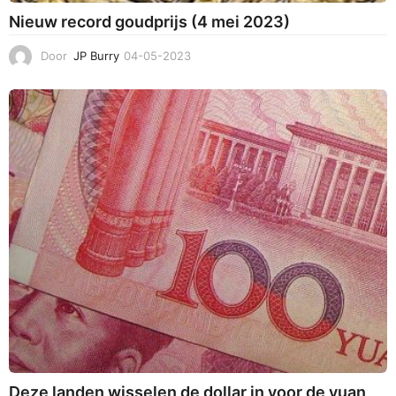
Nieuw record goudprijs (4 mei 2023)
Door
JP Burry
04-05-2023
2
3
-
0
5
-
2
0
2
3
Deze landen wisselen de dollar in voor de yuan