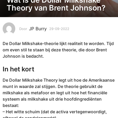
-
Theory van Brent Johnson?
0
9
-
JP Burry
Door
29-09-2022
3
2
0
0
-
2
De Dollar Milkshake-theorie lijkt realiteit te worden. Tijd
1
2
2
om even stil te staan bij deze theorie, die door Brent
-
3
Johnson is bedacht.
2
0
0
-
In het kort
2
1
3
De Dollar Milkshake Theory legt uit hoe de Amerikaanse
2
munt in waarde zal stijgen. De theorie gebruikt de
-
milkshake als metafoor en legt uit hoe het financiële
2
systeem als milkshake uit drie hoofdingrediënten
0
bestaat:
2
– Het witte schuim (dat de activa vertegenwoordigt,
3
oftewel de aandelenmarkt)