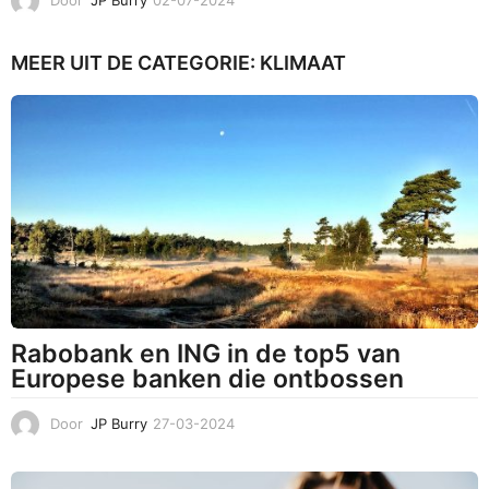
2
-
MEER UIT DE CATEGORIE:
KLIMAAT
0
7
-
2
0
2
4
Rabobank en ING in de top5 van
Europese banken die ontbossen
Door
JP Burry
27-03-2024
2
8
-
0