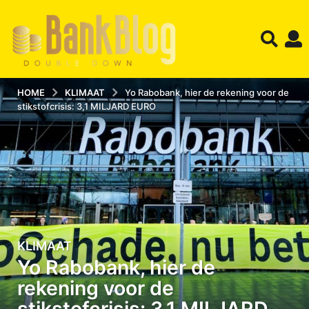
HOME
KLIMAAT
Yo Rabobank, hier de rekening voor de
stikstofcrisis: 3,1 MILJARD EURO
KLIMAAT
1
Yo Rabobank, hier de
1
-
rekening voor de
0
stikstofcrisis: 3,1 MILJARD