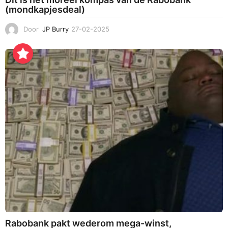
(mondkapjesdeal)
Door
JP Burry
27-02-2025
1
2
-
0
3
-
2
0
2
5
Rabobank pakt wederom mega-winst,