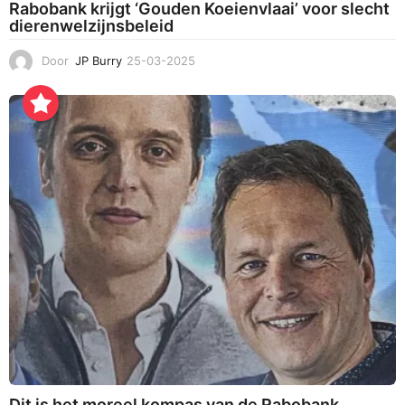
Rabobank krijgt ‘Gouden Koeienvlaai’ voor slecht
dierenwelzijnsbeleid
Door
JP Burry
25-03-2025
2
5
-
0
3
-
2
0
2
5
Dit is het moreel kompas van de Rabobank