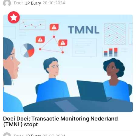
Door
JP Burry
20-10-2024
2
2
-
1
0
-
2
0
2
4
Doei Doei; Transactie Monitoring Nederland
(TMNL) stopt
Door
JP Burry
02-07-2024
0