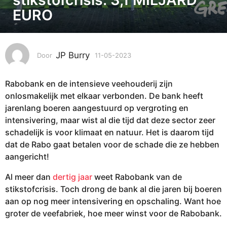
5
EURO
-
2
0
2
JP Burry
Door
11-05-2023
1
3
5
-
1
Rabobank en de intensieve veehouderij zijn
0
5
5
onlosmakelijk met elkaar verbonden. De bank heeft
-
-
jarenlang boeren aangestuurd op vergroting en
0
2
intensivering, maar wist al die tijd dat deze sector zeer
0
5
schadelijk is voor klimaat en natuur. Het is daarom tijd
2
-
3
dat de Rabo gaat betalen voor de schade die ze hebben
2
aangericht!
0
2
Al meer dan
dertig jaar
weet Rabobank van de
3
stikstofcrisis. Toch drong de bank al die jaren bij boeren
aan op nog meer intensivering en opschaling. Want hoe
groter de veefabriek, hoe meer winst voor de Rabobank.