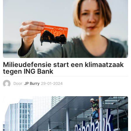
3
-
2
0
2
4
Milieudefensie start een klimaatzaak
tegen ING Bank
Door
JP Burry
29-01-2024
1
4
-
0
2
-
2
0
2