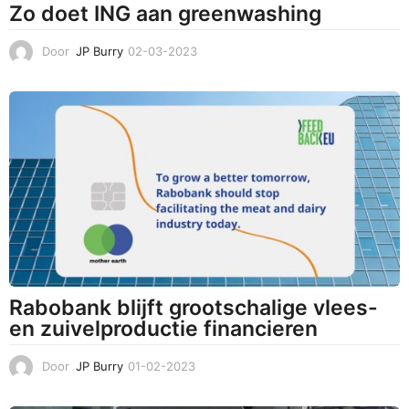
Zo doet ING aan greenwashing
Door
JP Burry
02-03-2023
1
6
-
0
5
-
2
0
2
3
Rabobank blijft grootschalige vlees-
en zuivelproductie financieren
Door
JP Burry
01-02-2023
0
1
-