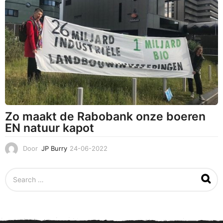
0
2
-
2
0
2
3
Zo maakt de Rabobank onze boeren
EN natuur kapot
Door
JP Burry
24-06-2022
1
9
-
S
1
e
0
a
-
r
2
c
0
h