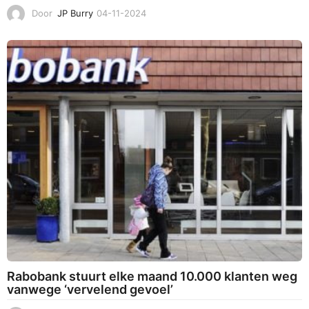
Door
JP Burry
04-11-2024
0
4
-
1
1
-
2
0
2
4
Rabobank stuurt elke maand 10.000 klanten weg
vanwege ‘vervelend gevoel’