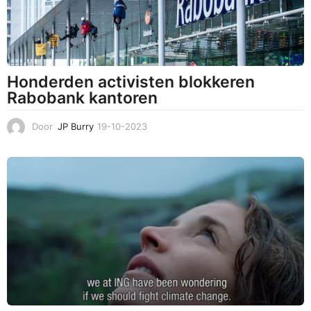
4
Honderden activisten blokkeren
Rabobank kantoren
Door
JP Burry
19-10-2023
1
9
-
1
0
-
2
0
2
3