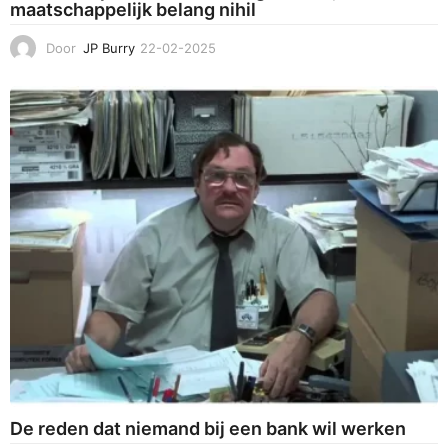
maatschappelijk belang nihil
Door
JP Burry
22-02-2025
2
3
-
0
2
-
2
0
2
5
De reden dat niemand bij een bank wil werken