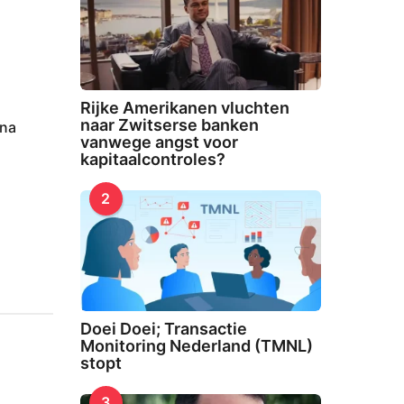
:
Rijke Amerikanen vluchten
naar Zwitserse banken
rna
vanwege angst voor
kapitaalcontroles?
2
Doei Doei; Transactie
Monitoring Nederland (TMNL)
stopt
3