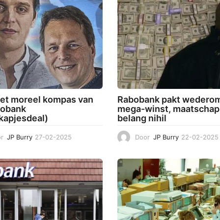
 het moreel kompas van
Rabobank pakt wedero
bobank
mega-winst, maatschapp
kapjesdeal)
belang nihil
r
JP Burry
27-02-2025
1
Door
JP Burry
22-02-2025
2
-
0
3
-
2
0
2