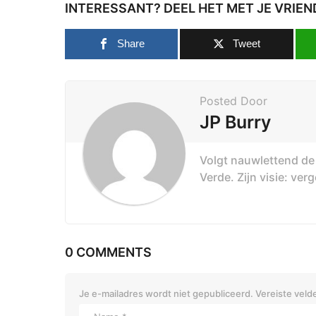
INTERESSANT? DEEL HET MET JE VRIEN
Share
Tweet
Posted Door
JP Burry
Volgt nauwlettend de 
Verde. Zijn visie: ve
0 COMMENTS
Je e-mailadres wordt niet gepubliceerd.
Vereiste veld