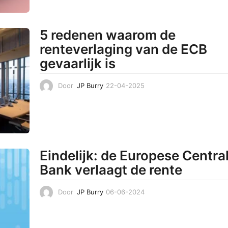
2
0
2
5 redenen waarom de
5
renteverlaging van de ECB
gevaarlijk is
Door
JP Burry
22-04-2025
2
4
-
0
4
-
2
Eindelijk: de Europese Centra
0
2
Bank verlaagt de rente
5
Door
JP Burry
06-06-2024
0
7
-
0