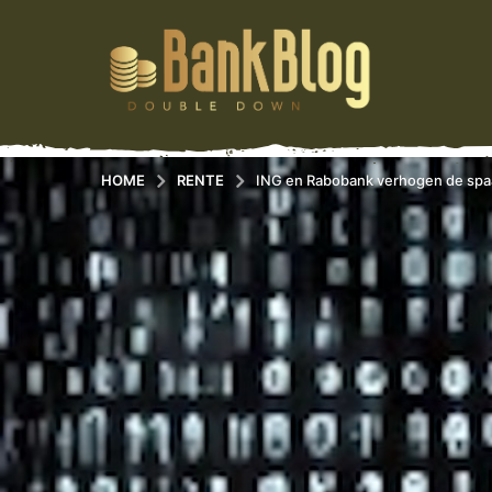
HOME
RENTE
ING en Rabobank verhogen de spaa