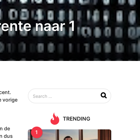
ente naar 1
S
cent.
e
e vorige
a
r
c
TRENDING
h
f
n de
1
o
en dus
r