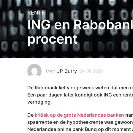
RENTE
2
ING en Rabobank
4
-
procent
0
5
-
2
0
2
JP Burry
Door
24-05-2023
2
3
4
-
2
De Rabobank liet vorige week weten dat men me
0
4
5
Een paar dagen later kondigt ook ING een rent
-
-
verhoging.
2
0
0
5
De
kritiek op de grote Nederlandse banken
nam
2
-
spaarrente en de hypotheekrente was gewoon 
3
2
Nederlandse online bank Bunq op dit moment 