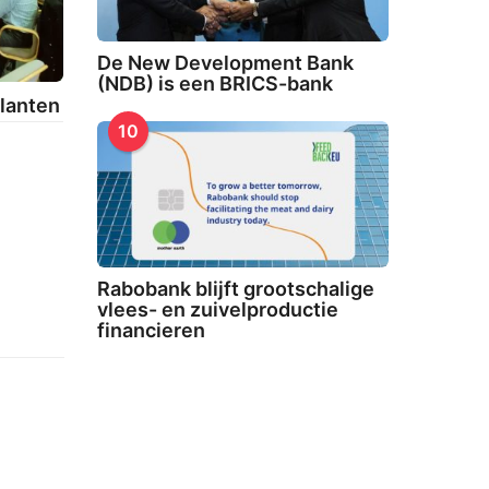
5
De New Development Bank
(NDB) is een BRICS-bank
klanten
10
3
0
7
2
Rabobank blijft grootschalige
0
vlees- en zuivelproductie
2
financieren
4