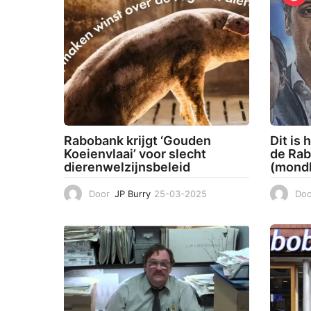
Rabobank krijgt ‘Gouden
Dit is
Koeienvlaai’ voor slecht
de Ra
dierenwelzijnsbeleid
(mond
Door
JP Burry
25-03-2025
2
Doo
5
-
0
3
-
2
0
2