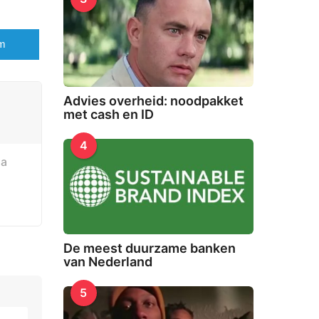
am
Advies overheid: noodpakket
met cash en ID
4
sa
De meest duurzame banken
van Nederland
5