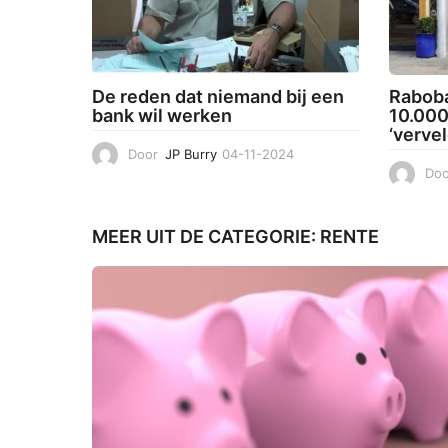
5
De reden dat niemand bij een
Raboba
bank wil werken
10.000
‘verve
Door
JP Burry
04-11-2024
0
4
Doo
-
1
1
MEER UIT DE CATEGORIE:
RENTE
-
2
0
2
4