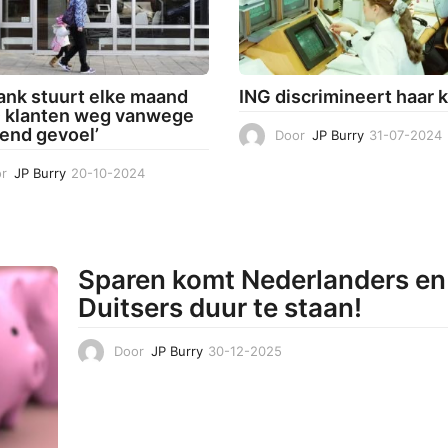
5
nk stuurt elke maand
ING discrimineert haar 
 klanten weg vanwege
lend gevoel’
Door
JP Burry
31-07-2024
1
r
JP Burry
20-10-2024
2
-
2
-
1
-
0
-
Sparen komt Nederlanders en
2
Duitsers duur te staan!
0
2
4
Door
JP Burry
30-12-2025
3
0
-
1
2
-