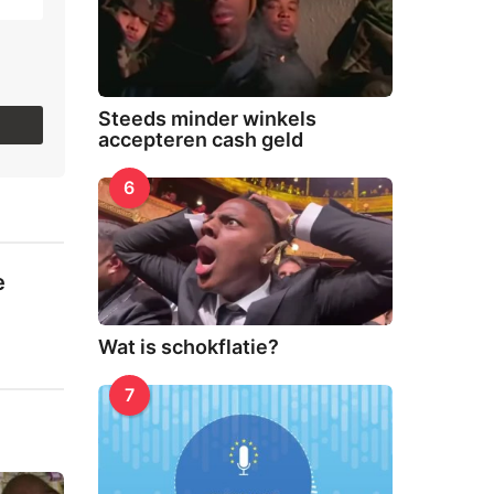
.
Steeds minder winkels
accepteren cash geld
6
e
Wat is schokflatie?
7