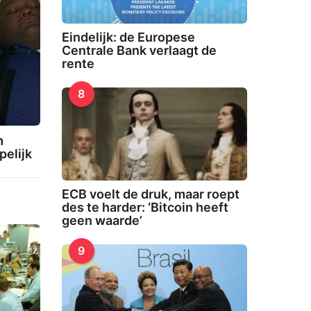
Eindelijk: de Europese
Centrale Bank verlaagt de
rente
8
m
elijk
ECB voelt de druk, maar roept
2
des te harder: ‘Bitcoin heeft
3
geen waarde’
-
0
2
9
-
2
0
2