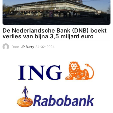
4
De Nederlandsche Bank (DNB) boekt
verlies van bijna 3,5 miljard euro
Door
JP Burry
24-02-2024
2
6
-
0
2
-
2
0
2
4