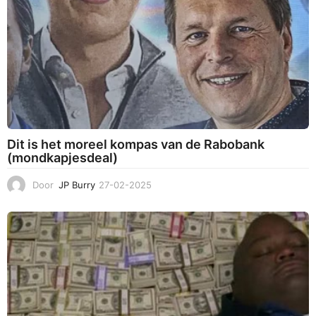
Dit is het moreel kompas van de Rabobank
(mondkapjesdeal)
Door
JP Burry
27-02-2025
1
2
-
0
3
-
2
0
2
5