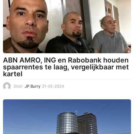
-
2
0
2
4
ABN AMRO, ING en Rabobank houden
spaarrentes te laag, vergelijkbaar met
kartel
Door
JP Burry
31-05-2024
0
1
-
0
6
-
2
0
2