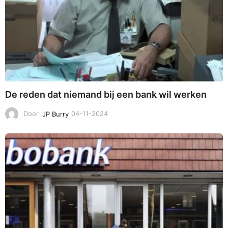
De reden dat niemand bij een bank wil werken
Door
JP Burry
04-11-2024
0
4
-
1
1
-
2
0
2
4