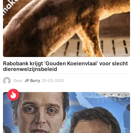
Rabobank krijgt ‘Gouden Koeienvlaai’ voor slecht
dierenwelzijnsbeleid
Door
JP Burry
25-03-2025
2
5
-
0
3
-
2
0
2
5