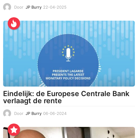
Door
JP Burry
22-04-2025
2
4
-
0
4
-
2
0
2
5
Eindelijk: de Europese Centrale Bank
verlaagt de rente
Door
JP Burry
06-06-2024
0
7
-
0
6