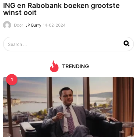
ING en Rabobank boeken grootste
winst ooit
Door
JP Burry
14-02-2024
1
4
-
S
0
e
2
a
-
r
2
c
0
TRENDING
h
2
f
4
1
o
r
: