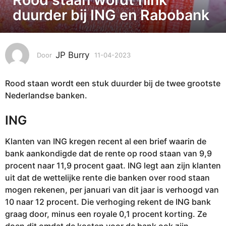
-
duurder bij ING en Rabobank
0
4
-
JP Burry
Door
11-04-2023
1
2
1
0
-
2
Rood staan wordt een stuk duurder bij de twee grootste
0
3
4
Nederlandse banken.
-
1
2
1
ING
0
-
2
Klanten van ING kregen recent al een brief waarin de
0
3
bank aankondigde dat de rente op rood staan van 9,9
4
procent naar 11,9 procent gaat. ING legt aan zijn klanten
-
uit dat de wettelijke rente die banken over rood staan
2
mogen rekenen, per januari van dit jaar is verhoogd van
0
10 naar 12 procent. Die verhoging rekent de ING bank
2
graag door, minus een royale 0,1 procent korting. Ze
3
doen dit omdat de kosten voor de bank ook zijn