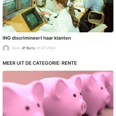
ING discrimineert haar klanten
Door
JP Burry
31-07-2024
3
1
-
MEER UIT DE CATEGORIE:
RENTE
0
7
-
2
0
2
4