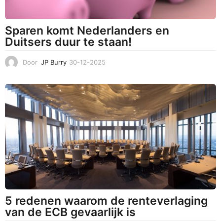
Sparen komt Nederlanders en
Duitsers duur te staan!
Door
JP Burry
30-12-2025
3
0
-
1
2
-
2
0
2
5
5 redenen waarom de renteverlaging
van de ECB gevaarlijk is