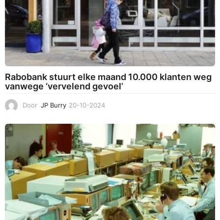
Rabobank stuurt elke maand 10.000 klanten weg
vanwege ‘vervelend gevoel’
Door
JP Burry
20-10-2024
2
2
-
1
0
-
2
0
2
4