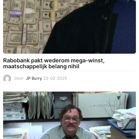
Rabobank pakt wederom mega-winst,
maatschappelijk belang nihil
Door
JP Burry
22-02-2025
2
3
-
0
2
-
2
0
2
5