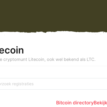
tecoin
e cryptomunt Litecoin, ook wel bekend als LTC.
Bitcoin directory
Bekijk