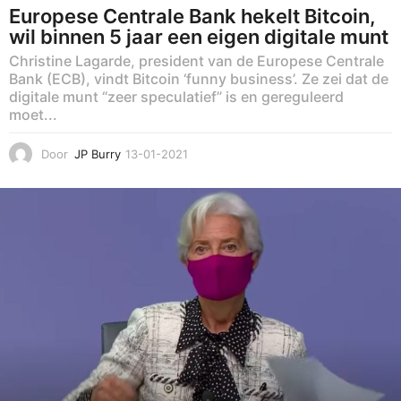
Europese Centrale Bank hekelt Bitcoin,
wil binnen 5 jaar een eigen digitale munt
Christine Lagarde, president van de Europese Centrale
Bank (ECB), vindt Bitcoin ‘funny business’. Ze zei dat de
digitale munt “zeer speculatief” is en gereguleerd
moet...
Door
JP Burry
13-01-2021
2
6
-
0
1
-
2
0
2
3