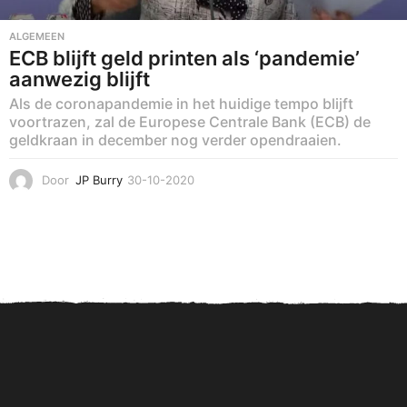
ALGEMEEN
ECB blijft geld printen als ‘pandemie’
aanwezig blijft
Als de coronapandemie in het huidige tempo blijft
voortrazen, zal de Europese Centrale Bank (ECB) de
geldkraan in december nog verder opendraaien.
Door
JP Burry
30-10-2020
3
0
-
1
0
-
2
0
2
0