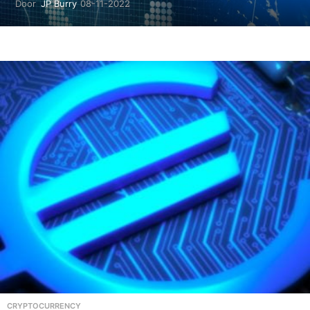
Door
JP Burry
08-11-2022
2
1
-
0
1
-
2
0
2
4
CRYPTOCURRENCY