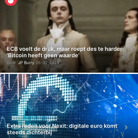
ECB voelt de druk, maar roept des te harder:
‘Bitcoin heeft geen waarde’
Door
JP Burry
26-02-2024
2
9
-
0
2
-
2
0
2
4
Extra reden voor Nexit: digitale euro komt
steeds dichterbij