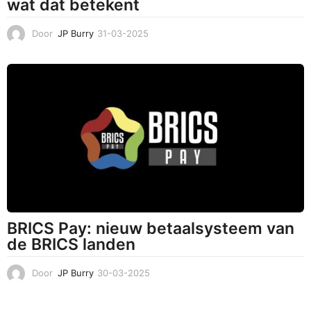
wat dat betekent
Door
JP Burry
31-03-2025
3
1
-
0
3
-
2
0
2
5
BRICS Pay: nieuw betaalsysteem van
de BRICS landen
Door
JP Burry
30-03-2025
3
1
-