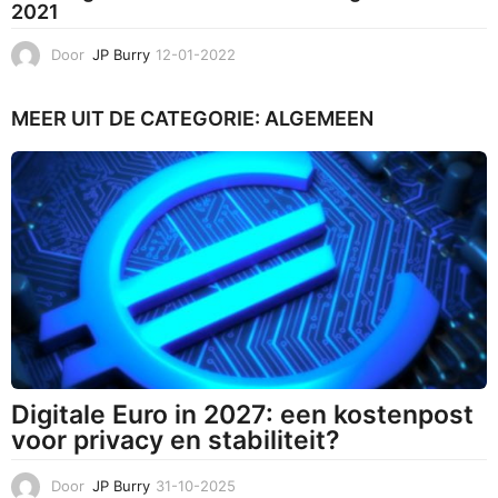
2021
Door
JP Burry
12-01-2022
1
2
-
MEER UIT DE CATEGORIE:
ALGEMEEN
0
1
-
2
0
2
2
Digitale Euro in 2027: een kostenpost
voor privacy en stabiliteit?
Door
JP Burry
31-10-2025
3