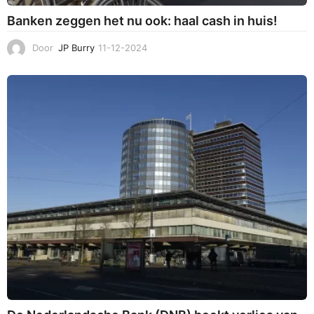
Banken zeggen het nu ook: haal cash in huis!
Door
JP Burry
11-12-2024
1
1
-
1
2
-
2
0
2
4