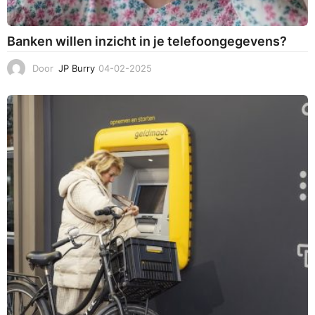
Banken willen inzicht in je telefoongegevens?
Door
JP Burry
04-02-2025
0
4
-
0
2
-
2
0
2
5