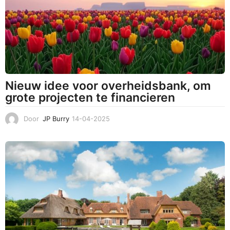
2
0
2
5
Nieuw idee voor overheidsbank, om
grote projecten te financieren
Door
JP Burry
14-04-2025
1
4
-
0
4
-
2
0
2
5