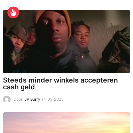
1
-
1
0
-
2
0
2
5
Steeds minder winkels accepteren
cash geld
Door
JP Burry
14-05-2025
1
4
-
0
5
-