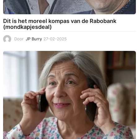
Dit is het moreel kompas van de Rabobank
(mondkapjesdeal)
Door
JP Burry
27-02-2025
1
2
-
0
3
-
2
0
2
5