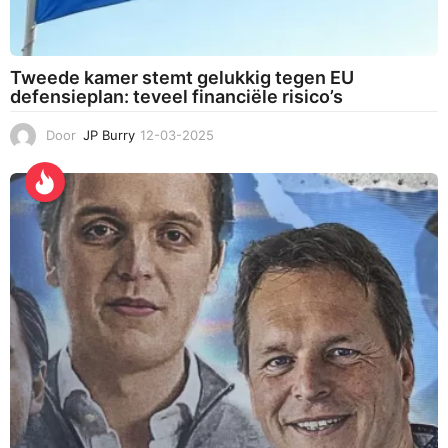
Tweede kamer stemt gelukkig tegen EU
defensieplan: teveel financiële risico’s
Door
JP Burry
12-03-2025
1
7
-
0
3
-
2
0
2
5