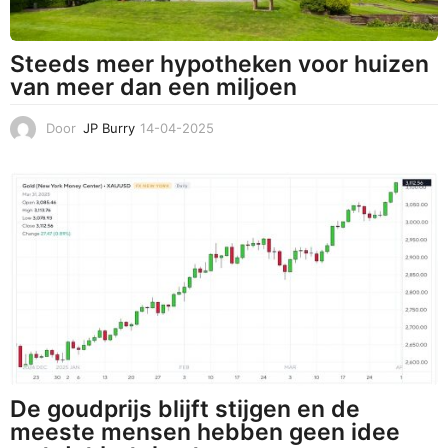
Steeds meer hypotheken voor huizen
van meer dan een miljoen
Door
JP Burry
14-04-2025
1
4
-
0
4
-
2
0
2
5
De goudprijs blijft stijgen en de
meeste mensen hebben geen idee