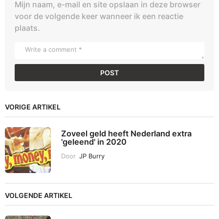
Mijn naam, e-mail en site opslaan in deze browser
voor de volgende keer wanneer ik een reactie
plaats.
VORIGE ARTIKEL
Zoveel geld heeft Nederland extra
'geleend' in 2020
Door
JP Burry
VOLGENDE ARTIKEL