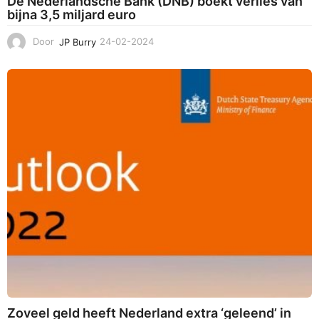
De Nederlandsche Bank (DNB) boekt verlies van
bijna 3,5 miljard euro
Door
JP Burry
24-02-2024
2
6
-
0
2
-
2
0
2
4
Zoveel geld heeft Nederland extra ‘geleend’ in