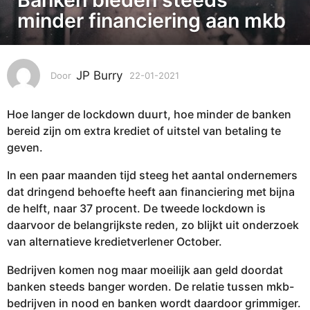
-
minder financiering aan mkb
0
1
-
JP Burry
Door
22-01-2021
2
2
2
0
-
2
Hoe langer de lockdown duurt, hoe minder de banken
0
1
2
bereid zijn om extra krediet of uitstel van betaling te
-
2
geven.
2
2
0
In een paar maanden tijd steeg het aantal ondernemers
-
2
dat dringend behoefte heeft aan financiering met bijna
0
1
de helft, naar 37 procent. De tweede lockdown is
2
daarvoor de belangrijkste reden, zo blijkt uit onderzoek
-
van alternatieve kredietverlener October.
2
0
Bedrijven komen nog maar moeilijk aan geld doordat
2
banken steeds banger worden. De relatie tussen mkb-
1
bedrijven in nood en banken wordt daardoor grimmiger.