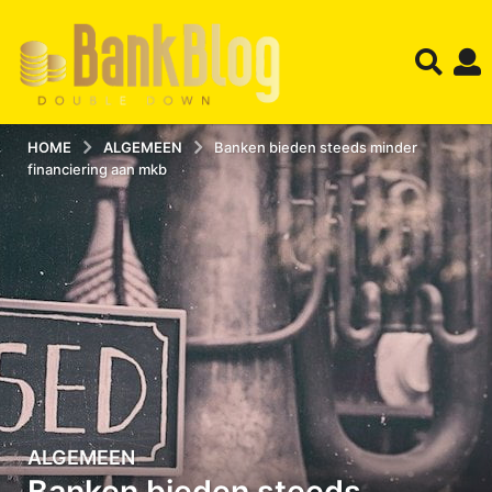
HOME
ALGEMEEN
Banken bieden steeds minder
financiering aan mkb
ALGEMEEN
2
Banken bieden steeds
2