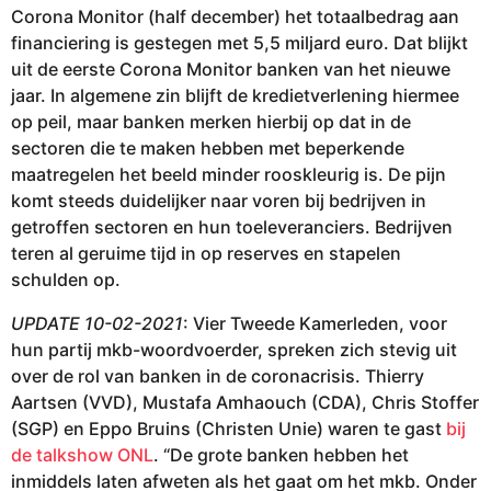
Corona Monitor (half december) het totaalbedrag aan
financiering is gestegen met 5,5 miljard euro. Dat blijkt
uit de eerste Corona Monitor banken van het nieuwe
jaar. In algemene zin blijft de kredietverlening hiermee
op peil, maar banken merken hierbij op dat in de
sectoren die te maken hebben met beperkende
maatregelen het beeld minder rooskleurig is. De pijn
komt steeds duidelijker naar voren bij bedrijven in
getroffen sectoren en hun toeleveranciers. Bedrijven
teren al geruime tijd in op reserves en stapelen
schulden op.
UPDATE 10-02-2021
: Vier Tweede Kamerleden, voor
hun partij mkb-woordvoerder, spreken zich stevig uit
over de rol van banken in de coronacrisis. Thierry
Aartsen (VVD), Mustafa Amhaouch (CDA), Chris Stoffer
(SGP) en Eppo Bruins (Christen Unie) waren te gast
bij
de talkshow ONL
. “De grote banken hebben het
inmiddels laten afweten als het gaat om het mkb. Onder