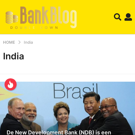
HOME
India
India
De New Development Bank (NDB) is een