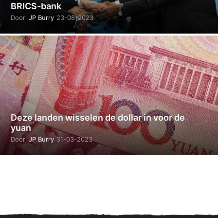
BRICS-bank
Door
JP Burry
23-08-2023
0
3
-
1
0
-
2
0
2
4
Deze landen wisselen de dollar in voor de
yuan
Door
JP Burry
31-03-2023
2
8
-
0
4
-
2
0
2