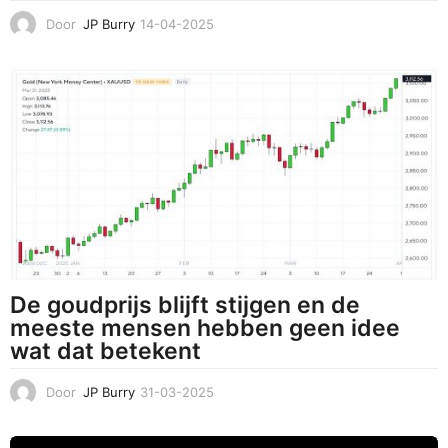
Door
JP Burry
14-04-2025
1
4
-
0
4
-
2
0
2
5
De goudprijs blijft stijgen en de
meeste mensen hebben geen idee
wat dat betekent
Door
JP Burry
31-03-2025
3
1
-