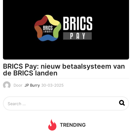
0
3
-
2
0
2
5
BRICS Pay: nieuw betaalsysteem van
de BRICS landen
Door
JP Burry
30-03-2025
3
1
-
S
0
e
3
a
-
r
2
c
0
TRENDING
h
2