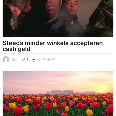
0
2
5
Steeds minder winkels accepteren
cash geld
Door
JP Burry
14-05-2025
1
4
-
0
5
-
2
0
2
5