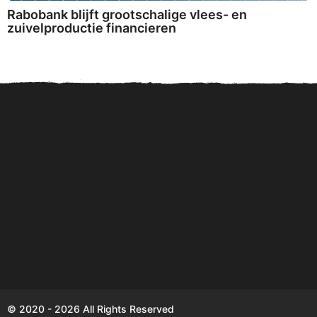
Rabobank blijft grootschalige vlees- en
zuivelproductie financieren
Sparen komt Nederlanders
Digitale Euro in 2027: een
Zo
en Duitsers duur te staan!
kostenpost voor privacy...
ve
© 2020 - 2026 All Rights Reserved