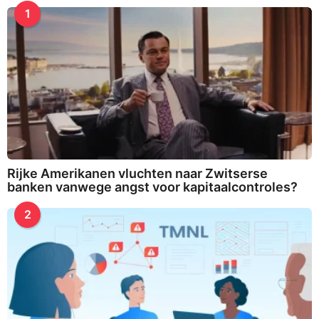
f
5
1
o
r
:
Rijke Amerikanen vluchten naar Zwitserse
banken vanwege angst voor kapitaalcontroles?
2