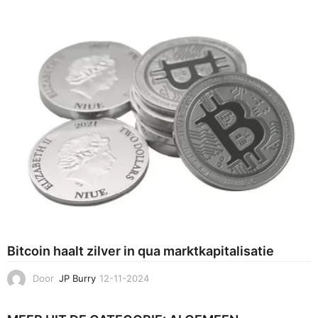
-
0
2
-
2
0
2
5
Bitcoin haalt zilver in qua marktkapitalisatie
Door
JP Burry
12-11-2024
1
4
-