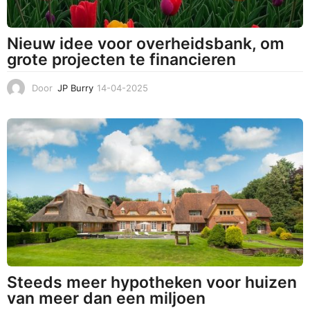
Nieuw idee voor overheidsbank, om
grote projecten te financieren
Door
JP Burry
14-04-2025
1
4
-
0
4
-
2
0
2
5
Steeds meer hypotheken voor huizen
van meer dan een miljoen