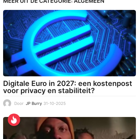
MEER UIT DE CATEGORIE:
ALGEMEEN
1
1
-
2
0
2
4
Digitale Euro in 2027: een kostenpost
voor privacy en stabiliteit?
Door
JP Burry
31-10-2025
3
1
-
1
0
-
2