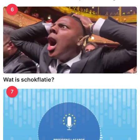
6
Wat is schokflatie?
7