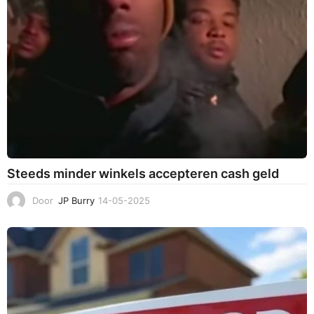
2
5
Steeds minder winkels accepteren cash geld
Door
JP Burry
14-05-2025
1
4
-
0
5
-
2
0
2