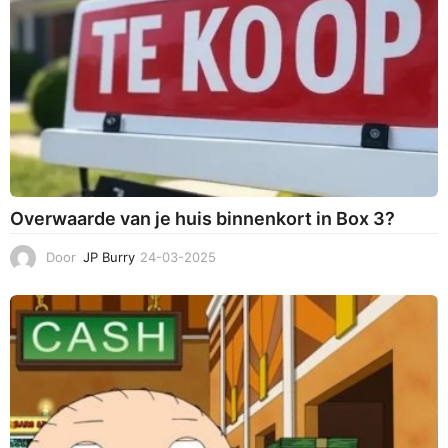
5
Overwaarde van je huis binnenkort in Box 3?
Door
JP Burry
24-03-2025
2
5
-
0
3
-
2
0
2
5