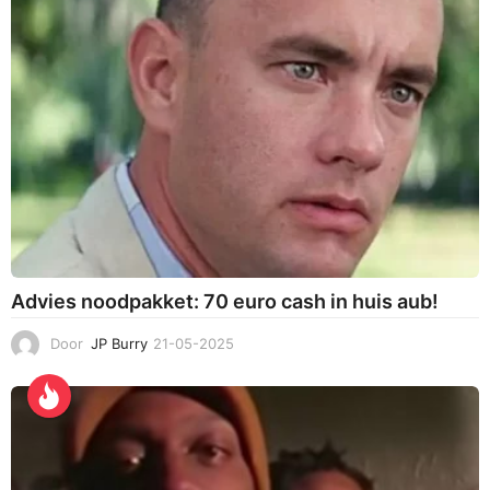
Advies noodpakket: 70 euro cash in huis aub!
Door
JP Burry
21-05-2025
2
1
-
0
5
-
2
0