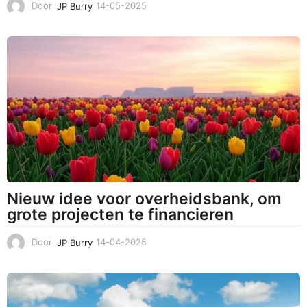
Door
JP Burry
14-05-2025
1
4
-
0
5
-
2
0
2
5
Nieuw idee voor overheidsbank, om
grote projecten te financieren
Door
JP Burry
14-04-2025
1
4
-
0
4