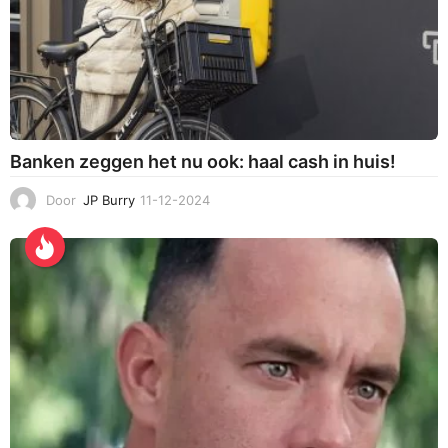
Banken zeggen het nu ook: haal cash in huis!
Door
JP Burry
11-12-2024
1
1
-
1
2
-
2
0
2
4