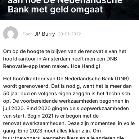
0
Bank met geld omgaat
1
-
2
0
JP Burry
Door
20-01-2022
2
0
2
-
2
Om op de hoogte te blijven van de renovatie van het
0
2
1
hoofdkantoor in Amsterdam heeft men een DNB
0
-
Renovatie-app laten maken. Hoe Handig!
2
-
0
0
Het hoofdkantoor van De Nederlandsche Bank (DNB)
2
1
wordt gerenoveerd. Dat is nodig, want het is meer dan
2
-
50 jaar oud en volgens eigen zeggen is het ’technisch
2
op’. De voorbereidende werkzaamheden begonnen in
0
juli 2020. Eind 2020 gingen de sloopwerkzaamheden
2
van start. Begin 2021 is er begon met de
2
renovatiewerkzaamheden. Deze zijn momenteel in volle
gang. Eind 2023 moet alles klaar zijn. Om
buurtbewoners, weggebruikers en alle anderen die