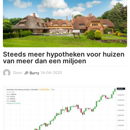
-
2
0
2
5
Steeds meer hypotheken voor huizen
van meer dan een miljoen
Door
JP Burry
14-04-2025
1
4
-
0
4
-
2
0
2
5