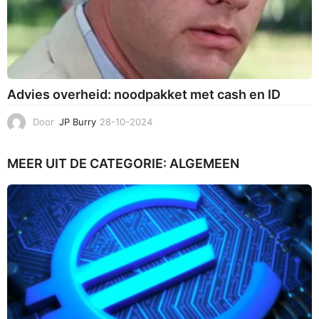
Advies overheid: noodpakket met cash en ID
Door
JP Burry
28-10-2024
3
0
-
MEER UIT DE CATEGORIE:
ALGEMEEN
1
0
-
2
0
2
4