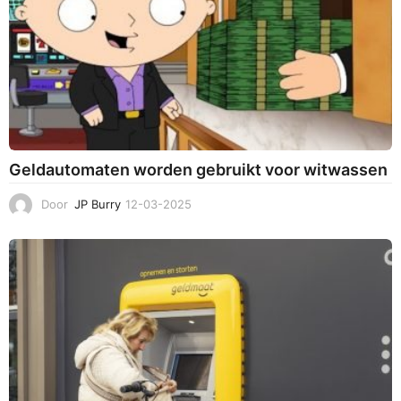
Geldautomaten worden gebruikt voor witwassen
Door
JP Burry
12-03-2025
1
2
-
0
3
-
2
0
2
5