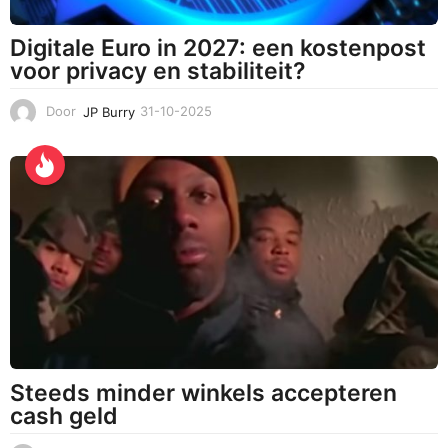
Digitale Euro in 2027: een kostenpost
voor privacy en stabiliteit?
Door
JP Burry
31-10-2025
3
1
-
1
0
-
2
0
2
5
Steeds minder winkels accepteren
cash geld