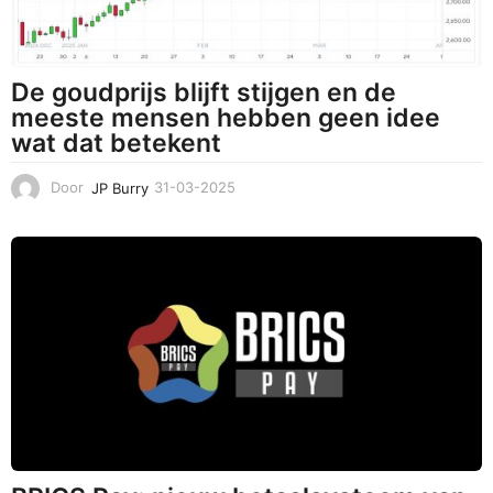
De goudprijs blijft stijgen en de
meeste mensen hebben geen idee
wat dat betekent
Door
JP Burry
31-03-2025
3
1
-
0
3
-
2
0
2
5