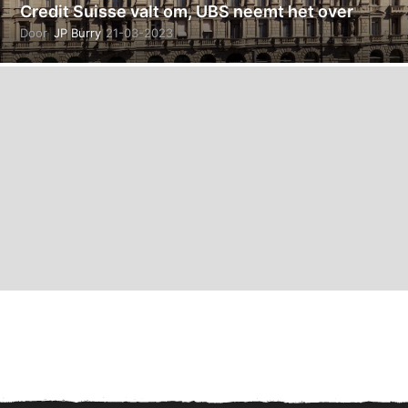
Credit Suisse valt om, UBS neemt het over
Door
JP Burry
21-03-2023
2
7
-
0
3
-
2
0
2
3