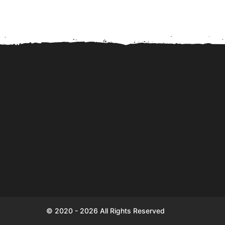
Sparen komt Nederlanders
Digitale Euro in 2027
en Duitsers duur te staan!
kostenpost voor priva
© 2020 - 2026 All Rights Reserved