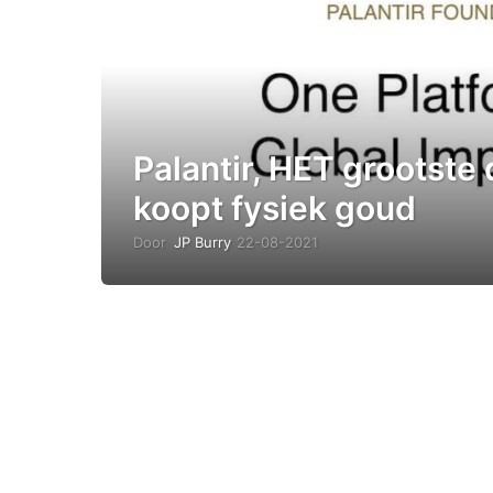
Palantir, HET grootste 
koopt fysiek goud
Door
JP Burry
22-08-2021
0
3
-
1
0
-
2
0
2
1