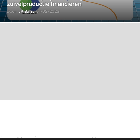
zuivelproductie financieren
Door
JP Burry
01-02-2023
0
1
-
0
2
-
2
0
2
3