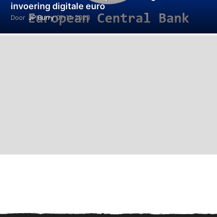
invoering digitale euro
Door
JP Burry
01-11-2023
0
1
-
1
1
-
2
0
2
3