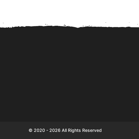
Sparen komt Nederlanders
Digitale Euro in 2027
en Duitsers duur te staan!
kostenpost voor priva
© 2020 - 2026 All Rights Reserved