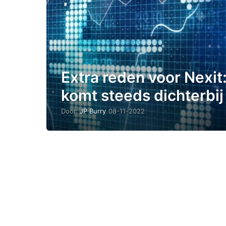
Extra reden voor Nexit:
komt steeds dichterbij
Door
JP Burry
08-11-2022
2
1
-
0
1
-
2
0
2
4