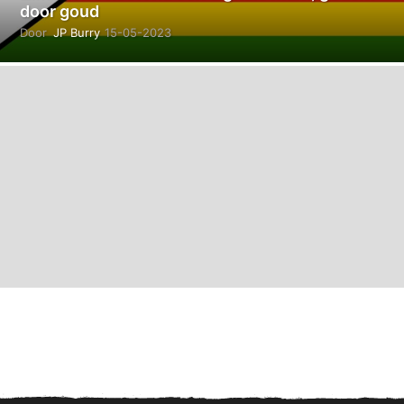
door goud
Door
JP Burry
15-05-2023
2
0
-
1
1
-
2
0
2
3