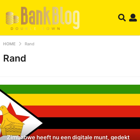
HOME
Rand
Rand
Zimbabwe heeft nu een digitale munt, gedekt