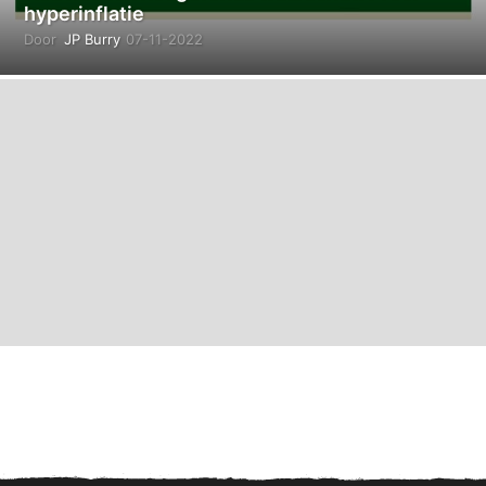
hyperinflatie
Door
JP Burry
07-11-2022
0
8
-
1
1
-
2
0
2
2