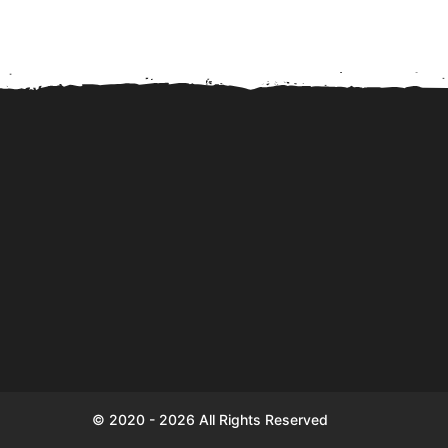
Sparen komt Nederlanders
Digitale Euro in 2027
en Duitsers duur te staan!
kostenpost voor priva
© 2020 - 2026 All Rights Reserved