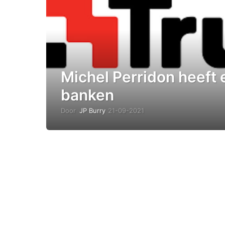
Michel Perridon heeft 
banken
Door
JP Burry
21-09-2021
0
4
-
1
0
-
2
0
2
1