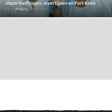
importheffingen, levertijden en Fort Knox
Door
JP Burry
20-02-2025
2
3
-
0
2
-
2
0
2
5