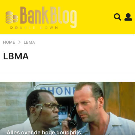
HOME
LBMA
LBMA
Alles over de hoge goudprijs: