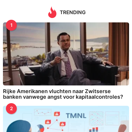
r
c
TRENDING
h
f
1
o
r
:
Rijke Amerikanen vluchten naar Zwitserse
banken vanwege angst voor kapitaalcontroles?
2